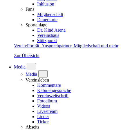
Inklusion
Fans
Mitgliedschaft
Dauerkarte
Sportanlage
Dr. Kind Arena
Vereinshaus
Stützpunkt
Verein
:
Porträt, Ansprechpartner, Mitgliedschaft und mehr
Zur Übersicht
Media
Media
Vereinsleben
Kommentare
Kabinengespräche
Vereinszeitschrift
Fotoalbum
Videos
Livestream
Lieder
Ticker
Abseits