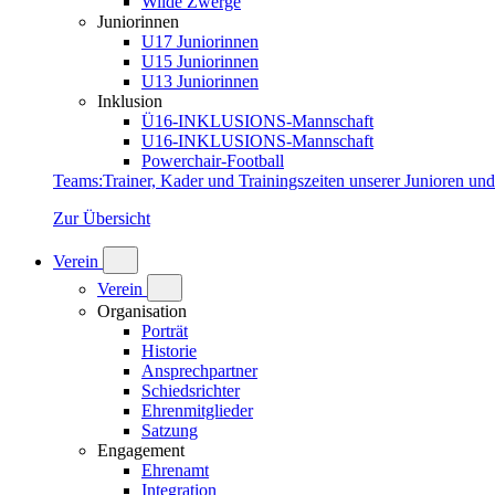
Wilde Zwerge
Juniorinnen
U17 Juniorinnen
U15 Juniorinnen
U13 Juniorinnen
Inklusion
Ü16-INKLUSIONS-Mannschaft
U16-INKLUSIONS-Mannschaft
Powerchair-Football
Teams
:
Trainer, Kader und Trainingszeiten unserer Junioren un
Zur Übersicht
Verein
Verein
Organisation
Porträt
Historie
Ansprechpartner
Schiedsrichter
Ehrenmitglieder
Satzung
Engagement
Ehrenamt
Integration