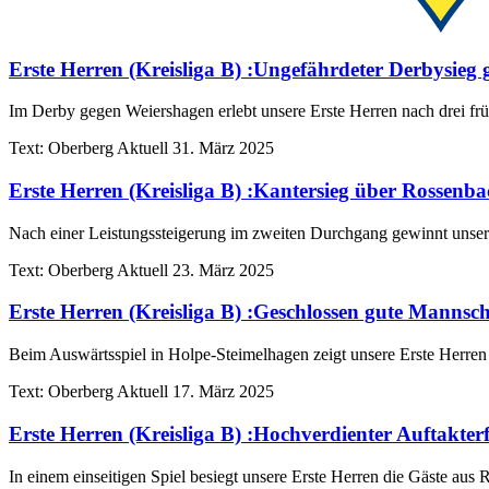
Erste Herren (Kreisliga B)
:
Ungefährdeter Derbysieg 
Im Derby gegen Weiershagen erlebt unsere Erste Herren nach drei frü
Text:
Oberberg Aktuell
31. März 2025
Erste Herren (Kreisliga B)
:
Kantersieg über Rossenba
Nach einer Leistungssteigerung im zweiten Durchgang gewinnt unsere
Text:
Oberberg Aktuell
23. März 2025
Erste Herren (Kreisliga B)
:
Geschlossen gute Mannscha
Beim Auswärtsspiel in Holpe-Steimelhagen zeigt unsere Erste Herren 
Text:
Oberberg Aktuell
17. März 2025
Erste Herren (Kreisliga B)
:
Hochverdienter Auftakter
In einem einseitigen Spiel besiegt unsere Erste Herren die Gäste aus R