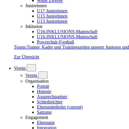
Wilde Zwerge
Juniorinnen
U17 Juniorinnen
U15 Juniorinnen
U13 Juniorinnen
Inklusion
Ü16-INKLUSIONS-Mannschaft
U16-INKLUSIONS-Mannschaft
Powerchair-Football
Teams
:
Trainer, Kader und Trainingszeiten unserer Junioren un
Zur Übersicht
Verein
Verein
Organisation
Porträt
Historie
Ansprechpartner
Schiedsrichter
Ehrenmitglieder
(current)
Satzung
Engagement
Ehrenamt
Integration