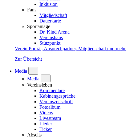
Inklusion
Fans
Mitgliedschaft
Dauerkarte
Sportanlage
Dr. Kind Arena
Vereinshaus
Stützpunkt
Verein
:
Porträt, Ansprechpartner, Mitgliedschaft und mehr
Zur Übersicht
Media
Media
Vereinsleben
Kommentare
Kabinengespräche
Vereinszeitschrift
Fotoalbum
Videos
Livestream
Lieder
Ticker
Abseits