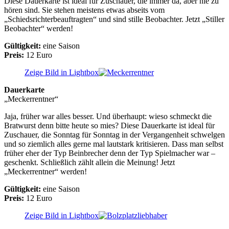
Diese Dauerkarte ist ideal für Zuschauer, die immer da, aber nie zu
hören sind. Sie stehen meistens etwas abseits vom
„Schiedsrichterbeauftragten“ und sind stille Beobachter. Jetzt „Stiller
Beobachter“ werden!
Gültigkeit:
eine Saison
Preis:
12 Euro
Zeige Bild in Lightbox
Dauerkarte
„Meckerrentner“
Jaja, früher war alles besser. Und überhaupt: wieso schmeckt die
Bratwurst denn bitte heute so mies? Diese Dauerkarte ist ideal für
Zuschauer, die Sonntag für Sonntag in der Vergangenheit schwelgen
und so ziemlich alles gerne mal lautstark kritisieren. Dass man selbst
früher eher der Typ Beinbrecher denn der Typ Spielmacher war –
geschenkt. Schließlich zählt allein die Meinung! Jetzt
„Meckerrentner“ werden!
Gültigkeit:
eine Saison
Preis:
12 Euro
Zeige Bild in Lightbox