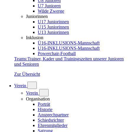
U8 Junioren
U7 Junioren
Wilde Zwerge
Juniorinnen
U17 Juniorinnen
U15 Juniorinnen
U13 Juniorinnen
Inklusion
Ü16-INKLUSIONS-Mannschaft
U16-INKLUSIONS-Mannschaft
Powerchair-Football
Teams
:
Trainer, Kader und Trainingszeiten unserer Junioren
und Senioren
Zur Übersicht
Verein
Verein
Organisation
Porträt
Historie
Ansprechpartner
Schiedsrichter
Ehrenmitglieder
Satzung