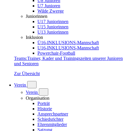
U8 Junioren
U7 Junioren
Wilde Zwerge
Juniorinnen
U17 Juniorinnen
U15 Juniorinnen
U13 Juniorinnen
Inklusion
Ü16-INKLUSIONS-Mannschaft
U16-INKLUSIONS-Mannschaft
Powerchair-Football
Teams
:
Trainer, Kader und Trainingszeiten unserer Junioren
und Senioren
Zur Übersicht
Verein
Verein
Organisation
Porträt
Historie
Ansprechpartner
Schiedsrichter
Ehrenmitglieder
Satzung