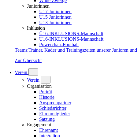
Wilde Zwerge
Juniorinnen
U17 Juniorinnen
U15 Juniorinnen
U13 Juniorinnen
Inklusion
Ü16-INKLUSIONS-Mannschaft
U16-INKLUSIONS-Mannschaft
Powerchair-Football
Teams
:
Trainer, Kader und Trainingszeiten unserer Junioren un
Zur Übersicht
Verein
Verein
Organisation
Porträt
Historie
Ansprechpartner
Schiedsrichter
Ehrenmitglieder
Satzung
Engagement
Ehrenamt
Integration