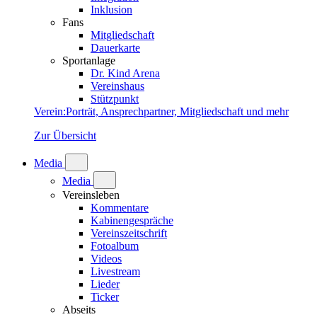
Inklusion
Fans
Mitgliedschaft
Dauerkarte
Sportanlage
Dr. Kind Arena
Vereinshaus
Stützpunkt
Verein
:
Porträt, Ansprechpartner, Mitgliedschaft und mehr
Zur Übersicht
Media
Media
Vereinsleben
Kommentare
Kabinengespräche
Vereinszeitschrift
Fotoalbum
Videos
Livestream
Lieder
Ticker
Abseits