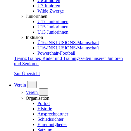
U8 Junioren
U7 Junioren
Wilde Zwerge
Juniorinnen
U17 Juniorinnen
U15 Juniorinnen
U13 Juniorinnen
Inklusion
Ü16-INKLUSIONS-Mannschaft
U16-INKLUSIONS-Mannschaft
Powerchair-Football
Teams
:
Trainer, Kader und Trainingszeiten unserer Junioren
und Senioren
Zur Übersicht
Verein
Verein
Organisation
Porträt
Historie
Ansprechpartner
Schiedsrichter
Ehrenmitglieder
Satzung