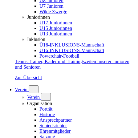
U8 Junioren
U7 Junioren
Wilde Zwerge
Juniorinnen
U17 Juniorinnen
U15 Juniorinnen
U13 Juniorinnen
Inklusion
Ü16-INKLUSIONS-Mannschaft
U16-INKLUSIONS-Mannschaft
Powerchair-Football
Teams
:
Trainer, Kader und Trainingszeiten unserer Junioren
und Senioren
Zur Übersicht
Verein
Verein
Organisation
Porträt
Historie
Ansprechpartner
Schiedsrichter
Ehrenmitglieder
Satzung