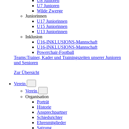
U8 Junioren
U7 Junioren
Wilde Zwerge
Juniorinnen
U17 Juniorinnen
U15 Juniorinnen
U13 Juniorinnen
Inklusion
Ü16-INKLUSIONS-Mannschaft
U16-INKLUSIONS-Mannschaft
Powerchair-Football
Teams
:
Trainer, Kader und Trainingszeiten unserer Junioren
und Senioren
Zur Übersicht
Verein
Verein
Organisation
Porträt
Historie
Ansprechpartner
Schiedsrichter
Ehrenmitglieder
Satzung