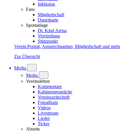
Inklusion
Fans
Mitgliedschaft
Dauerkarte
Sportanlage
Dr. Kind Arena
Vereinshaus
Stützpunkt
Verein
:
Porträt, Ansprechpartner, Mitgliedschaft und mehr
Zur Übersicht
Media
Media
Vereinsleben
Kommentare
Kabinengespräche
Vereinszeitschrift
Fotoalbum
Videos
Livestream
Lieder
Ticker
Abseits