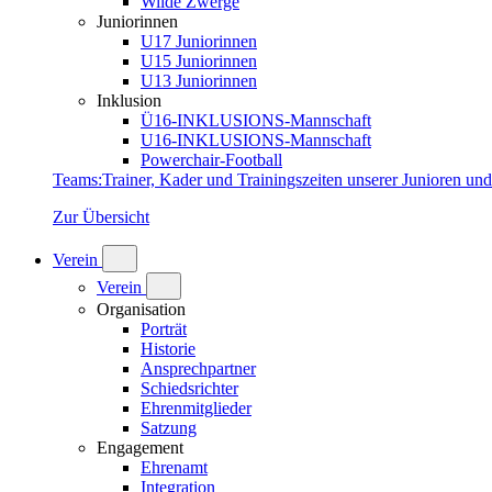
Wilde Zwerge
Juniorinnen
U17 Juniorinnen
U15 Juniorinnen
U13 Juniorinnen
Inklusion
Ü16-INKLUSIONS-Mannschaft
U16-INKLUSIONS-Mannschaft
Powerchair-Football
Teams
:
Trainer, Kader und Trainingszeiten unserer Junioren un
Zur Übersicht
Verein
Verein
Organisation
Porträt
Historie
Ansprechpartner
Schiedsrichter
Ehrenmitglieder
Satzung
Engagement
Ehrenamt
Integration