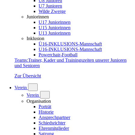
U8 Junioren
U7 Junioren
Wilde Zwerge
Juniorinnen
U17 Juniorinnen
U15 Juniorinnen
U13 Juniorinnen
Inklusion
Ü16-INKLUSIONS-Mannschaft
U16-INKLUSIONS-Mannschaft
Powerchair-Football
Teams
:
Trainer, Kader und Trainingszeiten unserer Junioren
und Senioren
Zur Übersicht
Verein
Verein
Organisation
Porträt
Historie
Ansprechpartner
Schiedsrichter
Ehrenmitglieder
Satzung