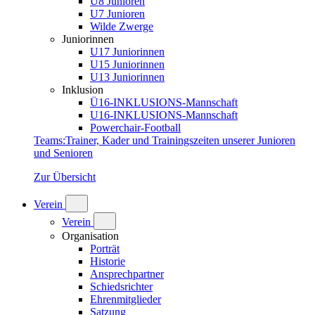
U8 Junioren
U7 Junioren
Wilde Zwerge
Juniorinnen
U17 Juniorinnen
U15 Juniorinnen
U13 Juniorinnen
Inklusion
Ü16-INKLUSIONS-Mannschaft
U16-INKLUSIONS-Mannschaft
Powerchair-Football
Teams
:
Trainer, Kader und Trainingszeiten unserer Junioren
und Senioren
Zur Übersicht
Verein
Verein
Organisation
Porträt
Historie
Ansprechpartner
Schiedsrichter
Ehrenmitglieder
Satzung