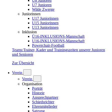
U8 Junioren
U7 Junioren
Wilde Zwerge
Juniorinnen
U17 Juniorinnen
U15 Juniorinnen
U13 Juniorinnen
Inklusion
Ü16-INKLUSIONS-Mannschaft
U16-INKLUSIONS-Mannschaft
Powerchair-Football
Teams
:
Trainer, Kader und Trainingszeiten unserer Junioren
und Senioren
Zur Übersicht
Verein
Verein
Organisation
Porträt
Historie
Ansprechpartner
Schiedsrichter
Ehrenmitglieder
Satzung