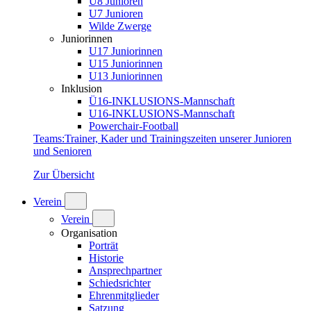
U8 Junioren
U7 Junioren
Wilde Zwerge
Juniorinnen
U17 Juniorinnen
U15 Juniorinnen
U13 Juniorinnen
Inklusion
Ü16-INKLUSIONS-Mannschaft
U16-INKLUSIONS-Mannschaft
Powerchair-Football
Teams
:
Trainer, Kader und Trainingszeiten unserer Junioren
und Senioren
Zur Übersicht
Verein
Verein
Organisation
Porträt
Historie
Ansprechpartner
Schiedsrichter
Ehrenmitglieder
Satzung