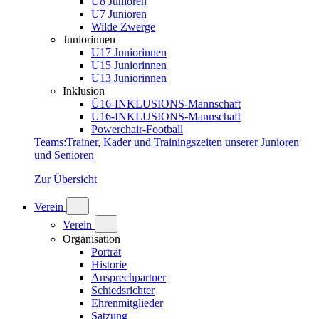
U8 Junioren
U7 Junioren
Wilde Zwerge
Juniorinnen
U17 Juniorinnen
U15 Juniorinnen
U13 Juniorinnen
Inklusion
Ü16-INKLUSIONS-Mannschaft
U16-INKLUSIONS-Mannschaft
Powerchair-Football
Teams
:
Trainer, Kader und Trainingszeiten unserer Junioren
und Senioren
Zur Übersicht
Verein
Verein
Organisation
Porträt
Historie
Ansprechpartner
Schiedsrichter
Ehrenmitglieder
Satzung