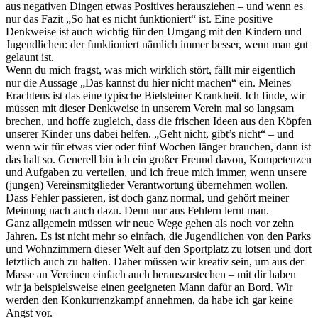
aus negativen Dingen etwas Positives herausziehen – und wenn es
nur das Fazit „So hat es nicht funktioniert“ ist. Eine positive
Denkweise ist auch wichtig für den Umgang mit den Kindern und
Jugendlichen: der funktioniert nämlich immer besser, wenn man gut
gelaunt ist.
Wenn du mich fragst, was mich wirklich stört, fällt mir eigentlich
nur die Aussage „Das kannst du hier nicht machen“ ein. Meines
Erachtens ist das eine typische Bielsteiner Krankheit. Ich finde, wir
müssen mit dieser Denkweise in unserem Verein mal so langsam
brechen, und hoffe zugleich, dass die frischen Ideen aus den Köpfen
unserer Kinder uns dabei helfen. „Geht nicht, gibt’s nicht“ – und
wenn wir für etwas vier oder fünf Wochen länger brauchen, dann ist
das halt so. Generell bin ich ein großer Freund davon, Kompetenzen
und Aufgaben zu verteilen, und ich freue mich immer, wenn unsere
(jungen) Vereinsmitglieder Verantwortung übernehmen wollen.
Dass Fehler passieren, ist doch ganz normal, und gehört meiner
Meinung nach auch dazu. Denn nur aus Fehlern lernt man.
Ganz allgemein müssen wir neue Wege gehen als noch vor zehn
Jahren. Es ist nicht mehr so einfach, die Jugendlichen von den Parks
und Wohnzimmern dieser Welt auf den Sportplatz zu lotsen und dort
letztlich auch zu halten. Daher müssen wir kreativ sein, um aus der
Masse an Vereinen einfach auch herauszustechen – mit dir haben
wir ja beispielsweise einen geeigneten Mann dafür an Bord. Wir
werden den Konkurrenzkampf annehmen, da habe ich gar keine
Angst vor.