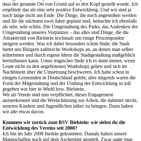
dass der gesamte Ort von Grund auf so den Kopf gestellt wurde. Ich
empfinde das als eine sehr positive Entwicklung. Und wir sind ja
noch lange nicht am Ende: Die Dinge, die noch angestoßen werden
und für die nächsten zwei Jahre geplant sind, betrachte ich ebenfalls
als sehr, sehr schön. Die Umgestaltung des Parks, das Andenken der
Umgestaltung unseres Vorplatzes – das alles sind Dinge, die die
Attraktivität von Bielstein nochmals um einige Prozentpunkte
steigern werden. Was ich dabei besonders schön finde: die Stadt
bietet uns Bürgern zahlreiche Workshops an, an denen man selber
teilnehmen und durch eigene Ideen die Stadtgestaltung maßgeblich
beeinflussen kann. Umso tragischer finde ich es dann immer, wenn
Leute nicht zu den angebotenen Workshops gehen und sich im
Nachhinein über die Umsetzung beschweren. Ich habe schon in
einigen Gemeinden in Deutschland gelebt, aber nirgends waren die
Form der Mitgestaltung und der Umfang der Entwicklung so toll
gegeben wie hier in Wiehl bzw. Bielstein.
Wir als Verein sind nun verpflichtet, dieses Engagement
anzuerkennen und die Wertschätzung zur Arbeit, die dahinter steckt,
unseren Kindern und Jugendlichen näher zu bringen. Dann haben
wir alle etwas davon.
Kommen wir zurück zum BSV Bielstein: wie siehst du die
Entwicklung des Vereins seit 2008?
Ich bin im Jahr 2008 hierhin gekommen. Damals haben unsere
Mannschaften noch auf dem Ascheplatz gespielt. Zwar sagte man