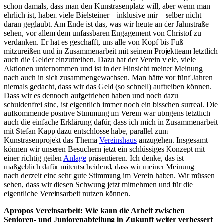
schon damals, dass man den Kunstrasenplatz will, aber wenn man
ehrlich ist, haben viele Bielsteiner – inklusive mir – selber nicht
daran geglaubt. Am Ende ist das, was wir heute an der Jahnstraße
sehen, vor allem dem unfassbaren Engagement von Christof zu
verdanken. Er hat es geschafft, uns alle von Kopf bis Fuß
mitzureißen und in Zusammenarbeit mit seinem Projektteam letztlich
auch die Gelder einzutreiben. Dazu hat der Verein viele, viele
Aktionen unternommen und ist in der Hinsicht meiner Meinung
nach auch in sich zusammengewachsen. Man hätte vor fünf Jahren
niemals gedacht, dass wir das Geld (so schnell) auftreiben können.
Dass wir es dennoch aufgetrieben haben und noch dazu
schuldenfrei sind, ist eigentlich immer noch ein bisschen surreal. Die
aufkommende positive Stimmung im Verein war übrigens letztlich
auch die einfache Erklärung dafür, dass ich mich in Zusammenarbeit
mit Stefan Kapp dazu entschlosse habe, parallel zum
Kunstrasenprojekt das Thema
Vereinshaus
anzugehen. Insgesamt
können wir unseren Besuchern jetzt ein schlüssiges Konzept mit
einer richtig geilen
Anlage
präsentieren. Ich denke, das ist
maßgeblich dafür mitentscheidend, dass wir meiner Meinung
nach derzeit eine sehr gute Stimmung im Verein haben. Wir müssen
sehen, dass wir diesen Schwung jetzt mitnehmen und für die
eigentliche Vereinsarbeit nutzen können.
Apropos Vereinsarbeit: Wie kann die Arbeit zwischen
Senioren- und Juniorenabteilung in Zukunft weiter verbessert