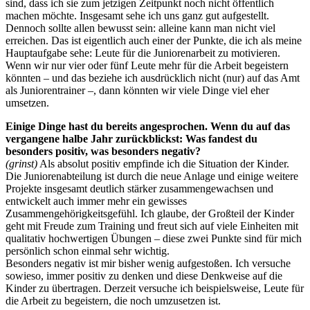
sind, dass ich sie zum jetzigen Zeitpunkt noch nicht öffentlich
machen möchte. Insgesamt sehe ich uns ganz gut aufgestellt.
Dennoch sollte allen bewusst sein: alleine kann man nicht viel
erreichen. Das ist eigentlich auch einer der Punkte, die ich als meine
Hauptaufgabe sehe: Leute für die Juniorenarbeit zu motivieren.
Wenn wir nur vier oder fünf Leute mehr für die Arbeit begeistern
könnten – und das beziehe ich ausdrücklich nicht (nur) auf das Amt
als Juniorentrainer –, dann könnten wir viele Dinge viel eher
umsetzen.
Einige Dinge hast du bereits angesprochen. Wenn du auf das
vergangene halbe Jahr zurückblickst: Was fandest du
besonders positiv, was besonders negativ?
(grinst)
Als absolut positiv empfinde ich die Situation der Kinder.
Die Juniorenabteilung ist durch die neue Anlage und einige weitere
Projekte insgesamt deutlich stärker zusammengewachsen und
entwickelt auch immer mehr ein gewisses
Zusammengehörigkeitsgefühl. Ich glaube, der Großteil der Kinder
geht mit Freude zum Training und freut sich auf viele Einheiten mit
qualitativ hochwertigen Übungen – diese zwei Punkte sind für mich
persönlich schon einmal sehr wichtig.
Besonders negativ ist mir bisher wenig aufgestoßen. Ich versuche
sowieso, immer positiv zu denken und diese Denkweise auf die
Kinder zu übertragen. Derzeit versuche ich beispielsweise, Leute für
die Arbeit zu begeistern, die noch umzusetzen ist.