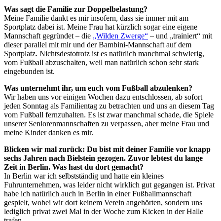
Was sagt die Familie zur Doppelbelastung?
Meine Familie dankt es mir insofern, dass sie immer mit am
Sportplatz dabei ist. Meine Frau hat kürzlich sogar eine eigene
Mannschaft gegründet – die
„Wilden Zwerge“
– und „trainiert“ mit
dieser parallel mit mir und der Bambini-Mannschaft auf dem
Sportplatz. Nichtsdestotrotz ist es natürlich manchmal schwierig,
vom Fußball abzuschalten, weil man natürlich schon sehr stark
eingebunden ist.
Was unternehmt ihr, um euch vom Fußball abzulenken?
Wir haben uns vor einigen Wochen dazu entschlossen, ab sofort
jeden Sonntag als Familientag zu betrachten und uns an diesem Tag
vom Fußball fernzuhalten. Es ist zwar manchmal schade, die Spiele
unserer Seniorenmannschaften zu verpassen, aber meine Frau und
meine Kinder danken es mir.
Blicken wir mal zurück: Du bist mit deiner Familie vor knapp
sechs Jahren nach Bielstein gezogen. Zuvor lebtest du lange
Zeit in Berlin. Was hast du dort gemacht?
In Berlin war ich selbstständig und hatte ein kleines
Fuhrunternehmen, was leider nicht wirklich gut gegangen ist. Privat
habe ich natürlich auch in Berlin in einer Fußballmannschaft
gespielt, wobei wir dort keinem Verein angehörten, sondern uns
lediglich privat zwei Mal in der Woche zum Kicken in der Halle
trafen.