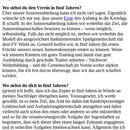
Wo siehst du den Verein in fünf Jahren?
Über unsere Seniorenabteilung kann ich nicht viel sagen. Eigentlich
wünsche ich mir nur, dass unsere
Erste
den Aufstieg in die Kreisliga
B schafft. In der Juniorenabteilung haben wir weiterhin das Ziel, alle
Juniorenmannschaften besetzen zu können – wenn möglich,
selbstständig. Falls das nicht möglich ist, streben wir weiterhin das
Modell der ausgezeichnet funktionierenden Spielgemeinschaft mit
dem FV Wiehl an. Generell hoffen wir, in fünf Jahren die ersten
Früchte unseres neuen Juniorenkonzepts ernten zu können. Wenn
wir unseren Kindern ein gutes Training und damit eine gute
Ausbildung durch geschulte Trainer anbieten – Stichwort
Weiterbildung – und die Gemeinschaft im Verein weiter stärken
können, bin ich fest davon überzeugt, dass wir das auch schaffen
werden.
Wo siehst du dich in fünf Jahren?
(grinst)
Ich hoffe, dass ich das Zepter in fünf Jahren in Würde an
meinen Nachfolger übergeben kann. Vorausgesetzt, ich werde
gewählt, ist es mein Ziel, das Amt bis dahin mit hundertprozentiger
Leidenschaft und Aufopferungsbereitschaft anzugehen und dabei
vielleicht auch schon den einen oder anderen so sehr mitzureißen
und so für die verantwortungsvolle Aufgabe der Jugendarbeit zu
begeistern, dass sich dieser über einen langen Zeitraum engagieren
und in seine/ihre Aufgaben hineinwachsen kann. Allgemein bin ich