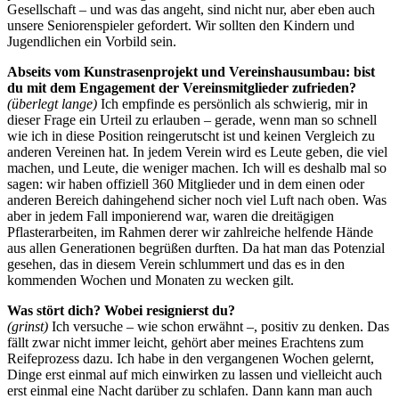
Gesellschaft – und was das angeht, sind nicht nur, aber eben auch
unsere Seniorenspieler gefordert. Wir sollten den Kindern und
Jugendlichen ein Vorbild sein.
Abseits vom Kunstrasenprojekt und Vereinshausumbau: bist
du mit dem Engagement der Vereinsmitglieder zufrieden?
(überlegt lange)
Ich empfinde es persönlich als schwierig, mir in
dieser Frage ein Urteil zu erlauben – gerade, wenn man so schnell
wie ich in diese Position reingerutscht ist und keinen Vergleich zu
anderen Vereinen hat. In jedem Verein wird es Leute geben, die viel
machen, und Leute, die weniger machen. Ich will es deshalb mal so
sagen: wir haben offiziell 360 Mitglieder und in dem einen oder
anderen Bereich dahingehend sicher noch viel Luft nach oben. Was
aber in jedem Fall imponierend war, waren die dreitägigen
Pflasterarbeiten, im Rahmen derer wir zahlreiche helfende Hände
aus allen Generationen begrüßen durften. Da hat man das Potenzial
gesehen, das in diesem Verein schlummert und das es in den
kommenden Wochen und Monaten zu wecken gilt.
Was stört dich? Wobei resignierst du?
(grinst)
Ich versuche – wie schon erwähnt –, positiv zu denken. Das
fällt zwar nicht immer leicht, gehört aber meines Erachtens zum
Reifeprozess dazu. Ich habe in den vergangenen Wochen gelernt,
Dinge erst einmal auf mich einwirken zu lassen und vielleicht auch
erst einmal eine Nacht darüber zu schlafen. Dann kann man auch