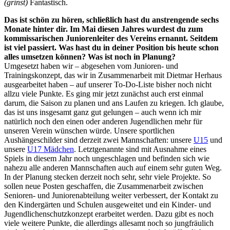
(grinst)
Fantastisch.
Das ist schön zu hören, schließlich hast du anstrengende sechs
Monate hinter dir. Im Mai diesen Jahres wurdest du zum
kommissarischen Juniorenleiter des Vereins ernannt. Seitdem
ist viel passiert. Was hast du in deiner Position bis heute schon
alles umsetzen können? Was ist noch in Planung?
Umgesetzt haben wir – abgesehen vom Junioren- und
Trainingskonzept, das wir in Zusammenarbeit mit Dietmar Herhaus
ausgearbeitet haben – auf unserer To-Do-Liste bisher noch nicht
allzu viele Punkte. Es ging mir jetzt zunächst auch erst einmal
darum, die Saison zu planen und ans Laufen zu kriegen. Ich glaube,
das ist uns insgesamt ganz gut gelungen – auch wenn ich mir
natürlich noch den einen oder anderen Jugendlichen mehr für
unseren Verein wünschen würde. Unsere sportlichen
Aushängeschilder sind derzeit zwei Mannschaften: unsere
U15
und
unsere
U17 Mädchen
. Letztgenannte sind mit Ausnahme eines
Spiels in diesem Jahr noch ungeschlagen und befinden sich wie
nahezu alle anderen Mannschaften auch auf einem sehr guten Weg.
In der Planung stecken derzeit noch sehr, sehr viele Projekte. So
sollen neue Posten geschaffen, die Zusammenarbeit zwischen
Senioren- und Juniorenabteilung weiter verbessert, der Kontakt zu
den Kindergärten und Schulen ausgeweitet und ein Kinder- und
Jugendlichenschutzkonzept erarbeitet werden. Dazu gibt es noch
viele weitere Punkte, die allerdings allesamt noch so jungfräulich