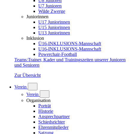
U8 Junioren
U7 Junioren
Wilde Zwerge
Juniorinnen
U17 Juniorinnen
U15 Juniorinnen
U13 Juniorinnen
Inklusion
Ü16-INKLUSIONS-Mannschaft
U16-INKLUSIONS-Mannschaft
Powerchair-Football
Teams
:
Trainer, Kader und Trainingszeiten unserer Junioren
und Senioren
Zur Übersicht
Verein
Verein
Organisation
Porträt
Historie
Ansprechpartner
Schiedsrichter
Ehrenmitglieder
Satzung