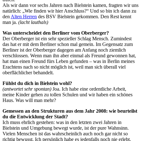
Als wir dann vor sechs Jahren nach Bielstein kamen, fragten wir uns
natürlich: „Wie finden wir hier Anschluss?“ Und so bin ich dann zu
den
Alten Herren
des BSV Bielstein gekommen. Den Rest kennt
man ja.
(lacht lauthals)
Was unterscheidet den Berliner vom Oberberger?
Der Oberberger ist ein sehr spezieller Schlag Mensch. Zumindest
das hat er mit dem Berliner schon mal gemein. Im Gegensatz zum
Berliner ist der Oberberger dagegen am Anfang noch ziemlich
verschlossen. Wenn man ihn aber einmal als Freund gewonnen hat,
hat man einen Freund fürs Leben gefunden – was in Berlin meines
Erachtens nach so nicht möglich ist, weil man sich überall viel
oberflächlicher behandelt.
Fühlst du dich in Bielstein wohl?
(antwortet sehr spontan)
Joa. Ich habe eine ordentliche Arbeit,
meine Kinder gehen zu tollen Schulen und wir haben ein schönes
Haus. Was will man mehr?
Gemessen an den Strukturen aus dem Jahr 2008: wie beurteilst
du die Entwicklung der Stadt?
Ich muss ehrlich gestehen: was in den letzten zwei Jahren in
Bielstein und Umgebung bewegt wurde, ist der pure Wahnsinn.
Vielen Menschen ist das wahrscheinlich auch noch gar nicht so
richtig bewusst. Ich persönlich habe es jedenfalls noch nie erlebt,