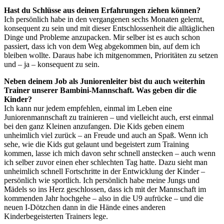
Hast du Schlüsse aus deinen Erfahrungen ziehen können?
Ich persönlich habe in den vergangenen sechs Monaten gelernt,
konsequent zu sein und mit dieser Entschlossenheit die alltäglichen
Dinge und Probleme anzupacken. Mir selber ist es auch schon
passiert, dass ich von dem Weg abgekommen bin, auf dem ich
bleiben wollte. Daraus habe ich mitgenommen, Prioritäten zu setzen
und – ja – konsequent zu sein.
Neben deinem Job als Juniorenleiter bist du auch weiterhin
Trainer unserer Bambini-Mannschaft. Was geben dir die
Kinder?
Ich kann nur jedem empfehlen, einmal im Leben eine
Juniorenmannschaft zu trainieren – und vielleicht auch, erst einmal
bei den ganz Kleinen anzufangen. Die Kids geben einem
unheimlich viel zurück – an Freude und auch an Spaß. Wenn ich
sehe, wie die Kids gut gelaunt und begeistert zum Training
kommen, lasse ich mich davon sehr schnell anstecken – auch wenn
ich selber zuvor einen eher schlechten Tag hatte. Dazu sieht man
unheimlich schnell Fortschritte in der Entwicklung der Kinder –
persönlich wie sportlich. Ich persönlich habe meine Jungs und
Mädels so ins Herz geschlossen, dass ich mit der Mannschaft im
kommenden Jahr hochgehe – also in die U9 aufrücke – und die
neuen I-Dötzchen dann in die Hände eines anderen
Kinderbegeisterten Trainers lege.