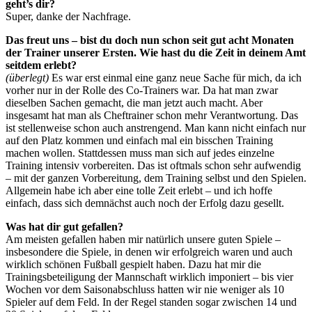
geht’s dir?
Super, danke der Nachfrage.
Das freut uns – bist du doch nun schon seit gut acht Monaten
der Trainer unserer Ersten. Wie hast du die Zeit in deinem Amt
seitdem erlebt?
(überlegt)
Es war erst einmal eine ganz neue Sache für mich, da ich
vorher nur in der Rolle des Co-Trainers war. Da hat man zwar
dieselben Sachen gemacht, die man jetzt auch macht. Aber
insgesamt hat man als Cheftrainer schon mehr Verantwortung. Das
ist stellenweise schon auch anstrengend. Man kann nicht einfach nur
auf den Platz kommen und einfach mal ein bisschen Training
machen wollen. Stattdessen muss man sich auf jedes einzelne
Training intensiv vorbereiten. Das ist oftmals schon sehr aufwendig
– mit der ganzen Vorbereitung, dem Training selbst und den Spielen.
Allgemein habe ich aber eine tolle Zeit erlebt – und ich hoffe
einfach, dass sich demnächst auch noch der Erfolg dazu gesellt.
Was hat dir gut gefallen?
Am meisten gefallen haben mir natürlich unsere guten Spiele –
insbesondere die Spiele, in denen wir erfolgreich waren und auch
wirklich schönen Fußball gespielt haben. Dazu hat mir die
Trainingsbeteiligung der Mannschaft wirklich imponiert – bis vier
Wochen vor dem Saisonabschluss hatten wir nie weniger als 10
Spieler auf dem Feld. In der Regel standen sogar zwischen 14 und