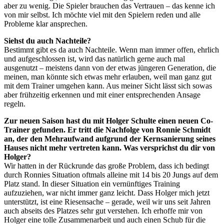
aber zu wenig. Die Spieler brauchen das Vertrauen – das kenne ich
von mir selbst. Ich möchte viel mit den Spielern reden und alle
Probleme klar ansprechen.
Siehst du auch Nachteile?
Bestimmt gibt es da auch Nachteile. Wenn man immer offen, ehrlich
und aufgeschlossen ist, wird das natürlich gerne auch mal
ausgenutzt – meistens dann von der etwas jüngeren Generation, die
meinen, man könnte sich etwas mehr erlauben, weil man ganz gut
mit dem Trainer umgehen kann. Aus meiner Sicht lässt sich sowas
aber frühzeitig erkennen und mit einer entsprechenden Ansage
regeln.
Zur neuen Saison hast du mit Holger Schulte einen neuen Co-
Trainer gefunden. Er tritt die Nachfolge von Ronnie Schmidt
an, der den Mehraufwand aufgrund der Kernsanierung seines
Hauses nicht mehr vertreten kann. Was versprichst du dir von
Holger?
Wir hatten in der Rückrunde das große Problem, dass ich bedingt
durch Ronnies Situation oftmals alleine mit 14 bis 20 Jungs auf dem
Platz stand. In dieser Situation ein vernünftiges Training
aufzuziehen, war nicht immer ganz leicht. Dass Holger mich jetzt
unterstützt, ist eine Riesensache – gerade, weil wir uns seit Jahren
auch abseits des Platzes sehr gut verstehen. Ich erhoffe mir von
Holger eine tolle Zusammenarbeit und auch einen Schub für die