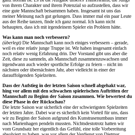
von ihrem Charakter und ihrem Potenzial so aufzustellen, dass wir
eine gute Mannschaft beisammen haben. Insgesamt ist uns das
meiner Meinung nach gut gelungen. Dass immer mal ein paar Leute
aus der Reihe tanzen, finde ich ganz normal. Ich kann nicht
behaupten, dass ich mit irgendeinem Spieler ein Problem hätte.
Was kann man noch verbessern?
(überlegt)
Die Mannschaft kann noch einiges verbessern – gerade,
weil es eine relativ junge Truppe ist. Wir haben insgesamt einfach
noch relativ wenig Erfahrung drin. Der Vorstand gibt uns aber die
Zeit, diese zu sammeln, als Mannschaft zusammenzuwachsen und
irgendwann auch wieder sportliche Erfolge zu feiern – nicht im
nächsten oder übernächsten Jahr, aber vielleicht in einer der
darauffolgenden Spielzeiten.
Dass der Aufstieg in der letzten Saison schnell abgehakt war,
hing vor allem mit den schwachen spielerischen Auftritten der
Mannschaft zu Beginn der Saison zusammen. Wie bewertest du
diese Phase in der Rückschau?
Die letzte Saison war sicherlich eine der schwierigsten Spielzeiten
der letzten Jahre. Dabei war es sicherlich kein Vorteil für uns, dass
wir zu Beginn der Saison aufgrund des Kunstrasenumbaus immer
nach Marienhagen pendeln mussten. Nichtsdestotrotz hatten wir
vom Grundsatz her eigentlich das Gefühl, eine tolle Vorbereitung
absolviert zu haben, was vor allem der Verdienst von Dietmar