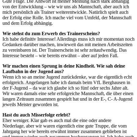
Gute Frage. Die Antwort ist meiner Meinung nach stark abhängig
von der Entwicklung – wie wir uns als Mannschaft, aber auch ich
mich persönlich als Trainer weiterentwickle. Natürlich spielt auch
der Erfolg eine Rolle. Ich mache viel vom Umfeld, der Mannschaft
und dem Erfolg abhängig.
Wie stehst du zum Erwerb des Trainerscheins?
Ich habe definitiv Interesse! Allerdings muss ich mir momentan noch
Gedanken darüber machen, inwieweit das mit meinen Arbeitszeiten
zu vereinbaren ist. Der Trainerschein ist sehr zeitaufwendig. Das
Interesse besteht – wie bereits erwähnt – aber auf jeden Fall.
Wir machen einen Sprung in deine Kindheit. Wie sah deine
Laufbahn in der Jugend aus?
Wenn ich so an meine Jugend zurückdenke, war die eigentlich echt
erfolgreich. Angefangen habe ich damals beim VfL Berghausen in
der F-Jugend – da war ich glaube ich so fünf oder sechs Jahre alt.
Wir waren damals eine sehr erfolgreiche Mannschaft, die über einen
langen Zeitraum zusammen gespielt hat und in der E-, C- A-Jugend
jeweils Meister geworden ist.
Hast du auch Misserfolge erlebt?
Eher weniger. Klar gab es auch mal die eine oder andere
Niederlage, aber wir waren eigentlich eine gute Truppe, die vom
Jahrgang her wie bereits erwähnt immer zusammen geblieben ist
und immer wieder auch zusammen hochgegangen ist. Ich habe auch