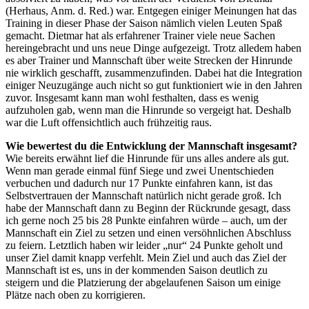
(Herhaus, Anm. d. Red.) war. Entgegen einiger Meinungen hat das
Training in dieser Phase der Saison nämlich vielen Leuten Spaß
gemacht. Dietmar hat als erfahrener Trainer viele neue Sachen
hereingebracht und uns neue Dinge aufgezeigt. Trotz alledem haben
es aber Trainer und Mannschaft über weite Strecken der Hinrunde
nie wirklich geschafft, zusammenzufinden. Dabei hat die Integration
einiger Neuzugänge auch nicht so gut funktioniert wie in den Jahren
zuvor. Insgesamt kann man wohl festhalten, dass es wenig
aufzuholen gab, wenn man die Hinrunde so vergeigt hat. Deshalb
war die Luft offensichtlich auch frühzeitig raus.
Wie bewertest du die Entwicklung der Mannschaft insgesamt?
Wie bereits erwähnt lief die Hinrunde für uns alles andere als gut.
Wenn man gerade einmal fünf Siege und zwei Unentschieden
verbuchen und dadurch nur 17 Punkte einfahren kann, ist das
Selbstvertrauen der Mannschaft natürlich nicht gerade groß. Ich
habe der Mannschaft dann zu Beginn der Rückrunde gesagt, dass
ich gerne noch 25 bis 28 Punkte einfahren würde – auch, um der
Mannschaft ein Ziel zu setzen und einen versöhnlichen Abschluss
zu feiern. Letztlich haben wir leider „nur“ 24 Punkte geholt und
unser Ziel damit knapp verfehlt. Mein Ziel und auch das Ziel der
Mannschaft ist es, uns in der kommenden Saison deutlich zu
steigern und die Platzierung der abgelaufenen Saison um einige
Plätze nach oben zu korrigieren.