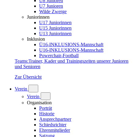
U8 Junioren
U7 Junioren
Wilde Zwerge
Juniorinnen
U17 Juniorinnen
U15 Juniorinnen
U13 Juniorinnen
Inklusion
Ü16-INKLUSIONS-Mannschaft
U16-INKLUSIONS-Mannschaft
Powerchair-Football
Teams
:
Trainer, Kader und Trainingszeiten unserer Junioren
und Senioren
Zur Übersicht
Verein
Verein
Organisation
Porträt
Historie
Ansprechpartner
Schiedsrichter
Ehrenmitglieder
Satzung