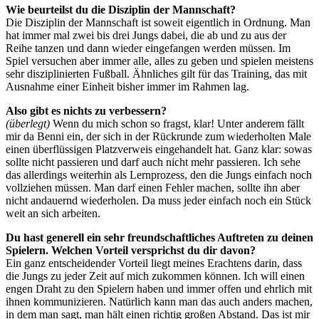
Wie beurteilst du die Disziplin der Mannschaft?
Die Disziplin der Mannschaft ist soweit eigentlich in Ordnung. Man
hat immer mal zwei bis drei Jungs dabei, die ab und zu aus der
Reihe tanzen und dann wieder eingefangen werden müssen. Im
Spiel versuchen aber immer alle, alles zu geben und spielen meistens
sehr disziplinierten Fußball. Ähnliches gilt für das Training, das mit
Ausnahme einer Einheit bisher immer im Rahmen lag.
Also gibt es nichts zu verbessern?
(überlegt)
Wenn du mich schon so fragst, klar! Unter anderem fällt
mir da Benni ein, der sich in der Rückrunde zum wiederholten Male
einen überflüssigen Platzverweis eingehandelt hat. Ganz klar: sowas
sollte nicht passieren und darf auch nicht mehr passieren. Ich sehe
das allerdings weiterhin als Lernprozess, den die Jungs einfach noch
vollziehen müssen. Man darf einen Fehler machen, sollte ihn aber
nicht andauernd wiederholen. Da muss jeder einfach noch ein Stück
weit an sich arbeiten.
Du hast generell ein sehr freundschaftliches Auftreten zu deinen
Spielern. Welchen Vorteil versprichst du dir davon?
Ein ganz entscheidender Vorteil liegt meines Erachtens darin, dass
die Jungs zu jeder Zeit auf mich zukommen können. Ich will einen
engen Draht zu den Spielern haben und immer offen und ehrlich mit
ihnen kommunizieren. Natürlich kann man das auch anders machen,
in dem man sagt, man hält einen richtig großen Abstand. Das ist mir