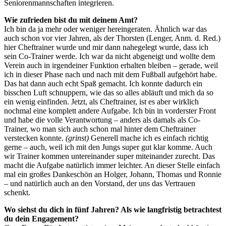
Seniorenmannschaften integrieren.
Wie zufrieden bist du mit deinem Amt?
Ich bin da ja mehr oder weniger hereingeraten. Ähnlich war das
auch schon vor vier Jahren, als der Thorsten (Lenger, Anm. d. Red.)
hier Cheftrainer wurde und mir dann nahegelegt wurde, dass ich
sein Co-Trainer werde. Ich war da nicht abgeneigt und wollte dem
Verein auch in irgendeiner Funktion erhalten bleiben – gerade, weil
ich in dieser Phase nach und nach mit dem Fußball aufgehört habe.
Das hat dann auch echt Spaß gemacht. Ich konnte dadurch ein
bisschen Luft schnuppern, wie das so alles abläuft und mich da so
ein wenig einfinden. Jetzt, als Cheftrainer, ist es aber wirklich
nochmal eine komplett andere Aufgabe. Ich bin in vorderster Front
und habe die volle Verantwortung – anders als damals als Co-
Trainer, wo man sich auch schon mal hinter dem Cheftrainer
verstecken konnte.
(grinst)
Generell mache ich es einfach richtig
gerne – auch, weil ich mit den Jungs super gut klar komme. Auch
wir Trainer kommen untereinander super miteinander zurecht. Das
macht die Aufgabe natürlich immer leichter. An dieser Stelle einfach
mal ein großes Dankeschön an Holger, Johann, Thomas und Ronnie
– und natürlich auch an den Vorstand, der uns das Vertrauen
schenkt.
Wo siehst du dich in fünf Jahren? Als wie langfristig betrachtest
du dein Engagement?