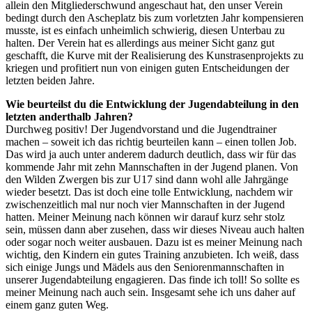
allein den Mitgliederschwund angeschaut hat, den unser Verein
bedingt durch den Ascheplatz bis zum vorletzten Jahr kompensieren
musste, ist es einfach unheimlich schwierig, diesen Unterbau zu
halten. Der Verein hat es allerdings aus meiner Sicht ganz gut
geschafft, die Kurve mit der Realisierung des Kunstrasenprojekts zu
kriegen und profitiert nun von einigen guten Entscheidungen der
letzten beiden Jahre.
Wie beurteilst du die Entwicklung der Jugendabteilung in den
letzten anderthalb Jahren?
Durchweg positiv! Der Jugendvorstand und die Jugendtrainer
machen – soweit ich das richtig beurteilen kann – einen tollen Job.
Das wird ja auch unter anderem dadurch deutlich, dass wir für das
kommende Jahr mit zehn Mannschaften in der Jugend planen. Von
den Wilden Zwergen bis zur U17 sind dann wohl alle Jahrgänge
wieder besetzt. Das ist doch eine tolle Entwicklung, nachdem wir
zwischenzeitlich mal nur noch vier Mannschaften in der Jugend
hatten. Meiner Meinung nach können wir darauf kurz sehr stolz
sein, müssen dann aber zusehen, dass wir dieses Niveau auch halten
oder sogar noch weiter ausbauen. Dazu ist es meiner Meinung nach
wichtig, den Kindern ein gutes Training anzubieten. Ich weiß, dass
sich einige Jungs und Mädels aus den Seniorenmannschaften in
unserer Jugendabteilung engagieren. Das finde ich toll! So sollte es
meiner Meinung nach auch sein. Insgesamt sehe ich uns daher auf
einem ganz guten Weg.