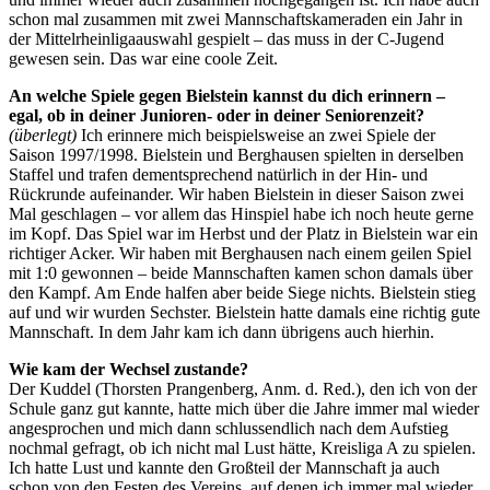
schon mal zusammen mit zwei Mannschaftskameraden ein Jahr in
der Mittelrheinligaauswahl gespielt – das muss in der C-Jugend
gewesen sein. Das war eine coole Zeit.
An welche Spiele gegen Bielstein kannst du dich erinnern –
egal, ob in deiner Junioren- oder in deiner Seniorenzeit
?
(überlegt)
Ich erinnere mich beispielsweise an zwei Spiele der
Saison 1997/1998. Bielstein und Berghausen spielten in derselben
Staffel und trafen dementsprechend natürlich in der Hin- und
Rückrunde aufeinander. Wir haben Bielstein in dieser Saison zwei
Mal geschlagen – vor allem das Hinspiel habe ich noch heute gerne
im Kopf. Das Spiel war im Herbst und der Platz in Bielstein war ein
richtiger Acker. Wir haben mit Berghausen nach einem geilen Spiel
mit 1:0 gewonnen – beide Mannschaften kamen schon damals über
den Kampf. Am Ende halfen aber beide Siege nichts. Bielstein stieg
auf und wir wurden Sechster. Bielstein hatte damals eine richtig gute
Mannschaft. In dem Jahr kam ich dann übrigens auch hierhin.
Wie kam der Wechsel zustande?
Der Kuddel (Thorsten Prangenberg, Anm. d. Red.), den ich von der
Schule ganz gut kannte, hatte mich über die Jahre immer mal wieder
angesprochen und mich dann schlussendlich nach dem Aufstieg
nochmal gefragt, ob ich nicht mal Lust hätte, Kreisliga A zu spielen.
Ich hatte Lust und kannte den Großteil der Mannschaft ja auch
schon von den Festen des Vereins, auf denen ich immer mal wieder