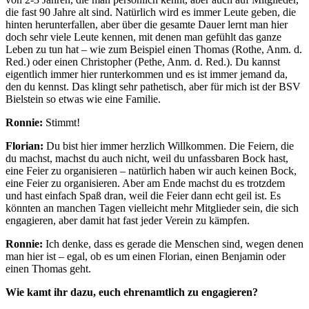
die fast 90 Jahre alt sind. Natürlich wird es immer Leute geben, die
hinten herunterfallen, aber über die gesamte Dauer lernt man hier
doch sehr viele Leute kennen, mit denen man gefühlt das ganze
Leben zu tun hat – wie zum Beispiel einen Thomas (Rothe, Anm. d.
Red.) oder einen Christopher (Pethe, Anm. d. Red.). Du kannst
eigentlich immer hier runterkommen und es ist immer jemand da,
den du kennst. Das klingt sehr pathetisch, aber für mich ist der BSV
Bielstein so etwas wie eine Familie.
Ronnie:
Stimmt!
Florian:
Du bist hier immer herzlich Willkommen. Die Feiern, die
du machst, machst du auch nicht, weil du unfassbaren Bock hast,
eine Feier zu organisieren – natürlich haben wir auch keinen Bock,
eine Feier zu organisieren. Aber am Ende machst du es trotzdem
und hast einfach Spaß dran, weil die Feier dann echt geil ist. Es
könnten an manchen Tagen vielleicht mehr Mitglieder sein, die sich
engagieren, aber damit hat fast jeder Verein zu kämpfen.
Ronnie:
Ich denke, dass es gerade die Menschen sind, wegen denen
man hier ist – egal, ob es um einen Florian, einen Benjamin oder
einen Thomas geht.
Wie kamt ihr dazu, euch ehrenamtlich zu engagieren?