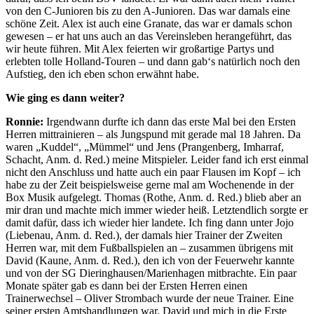
von den C-Junioren bis zu den A-Junioren. Das war damals eine
schöne Zeit. Alex ist auch eine Granate, das war er damals schon
gewesen – er hat uns auch an das Vereinsleben herangeführt, das
wir heute führen. Mit Alex feierten wir großartige Partys und
erlebten tolle Holland-Touren – und dann gab‘s natürlich noch den
Aufstieg, den ich eben schon erwähnt habe.
Wie ging es dann weiter?
Ronnie:
Irgendwann durfte ich dann das erste Mal bei den Ersten
Herren mittrainieren – als Jungspund mit gerade mal 18 Jahren. Da
waren „Kuddel“, „Mümmel“ und Jens (Prangenberg, Imharraf,
Schacht, Anm. d. Red.) meine Mitspieler. Leider fand ich erst einmal
nicht den Anschluss und hatte auch ein paar Flausen im Kopf – ich
habe zu der Zeit beispielsweise gerne mal am Wochenende in der
Box Musik aufgelegt. Thomas (Rothe, Anm. d. Red.) blieb aber an
mir dran und machte mich immer wieder heiß. Letztendlich sorgte er
damit dafür, dass ich wieder hier landete. Ich fing dann unter Jojo
(Liebenau, Anm. d. Red.), der damals hier Trainer der Zweiten
Herren war, mit dem Fußballspielen an – zusammen übrigens mit
David (Kaune, Anm. d. Red.), den ich von der Feuerwehr kannte
und von der SG Dieringhausen/Marienhagen mitbrachte. Ein paar
Monate später gab es dann bei der Ersten Herren einen
Trainerwechsel – Oliver Strombach wurde der neue Trainer. Eine
seiner ersten Amtshandlungen war, David und mich in die Erste