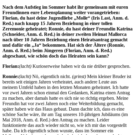
Nach dem Aufstieg im Sommer habt ihr gemeinsam mit euren
Freundinnen eure Lebensplanung weiter vorangetrieben:
Florian, du hast deine Jugendliebe „Molle“ (Iris Last, Anm. d.
Red.) nach knapp 15 Jahren Beziehung in einer tollen
Zeremonie geheiratet; Ronnie, du hast deiner Freundin Katrina
(Schneider, Anm. d. Red.) in deiner zweiten Heimat Mallorca
nach über 10 Jahren Beziehung einen Heiratsantrag gemacht
und dafür ein „Ja“ bekommen. Hat sich der Ältere (Ronnie,
Anm. d. Red.) beim Jüngeren (Florian, Anm. d. Red.)
abgeschaut, wie schön doch das Heiraten sein kann?
Florian:
(lacht)
Kurioserweise haben wir da nie drüber gesprochen.
Ronnie:
(lacht)
Nö, eigentlich nicht.
(grinst)
Mein kleiner Bruder ist
bereits seit einigen Jahren verheiratet, auch andere Leute aus
meinem Umfeld haben in den letzten Monaten geheiratet. Ich hatte
vor zwei Jahren schon einmal den Gedanken, Katrina einen Antrag
zu machen, aber damals hatte es sich nie so richtig ergeben. Meine
Freundin hat vor zwei Jahren noch eine Weiterbildung gemacht,
später haben wir das Haus gebaut. Dann dachte ich, dass es eine
schöne Sache wäre, ihr am Tag unseres 10-jährigen Jubiläums (im
Mai 2018, Anm. d. Red.) den Antrag zu machen. Leider
funktionierte das auch wieder nicht so, wie ich mir das vorgestellt
habe. Da ich eigentlich schon wusste, dass im Sommer ein