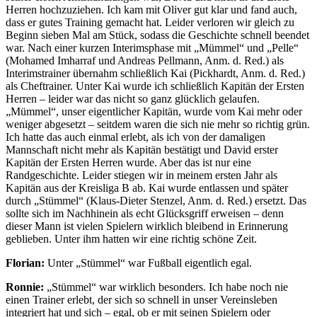
Herren hochzuziehen. Ich kam mit Oliver gut klar und fand auch,
dass er gutes Training gemacht hat. Leider verloren wir gleich zu
Beginn sieben Mal am Stück, sodass die Geschichte schnell beendet
war. Nach einer kurzen Interimsphase mit „Mümmel“ und „Pelle“
(Mohamed Imharraf und Andreas Pellmann, Anm. d. Red.) als
Interimstrainer übernahm schließlich Kai (Pickhardt, Anm. d. Red.)
als Cheftrainer. Unter Kai wurde ich schließlich Kapitän der Ersten
Herren – leider war das nicht so ganz glücklich gelaufen.
„Mümmel“, unser eigentlicher Kapitän, wurde vom Kai mehr oder
weniger abgesetzt – seitdem waren die sich nie mehr so richtig grün.
Ich hatte das auch einmal erlebt, als ich von der damaligen
Mannschaft nicht mehr als Kapitän bestätigt und David erster
Kapitän der Ersten Herren wurde. Aber das ist nur eine
Randgeschichte. Leider stiegen wir in meinem ersten Jahr als
Kapitän aus der Kreisliga B ab. Kai wurde entlassen und später
durch „Stümmel“ (Klaus-Dieter Stenzel, Anm. d. Red.) ersetzt. Das
sollte sich im Nachhinein als echt Glücksgriff erweisen – denn
dieser Mann ist vielen Spielern wirklich bleibend in Erinnerung
geblieben. Unter ihm hatten wir eine richtig schöne Zeit.
Florian:
Unter „Stümmel“ war Fußball eigentlich egal.
Ronnie:
„Stümmel“ war wirklich besonders. Ich habe noch nie
einen Trainer erlebt, der sich so schnell in unser Vereinsleben
integriert hat und sich – egal, ob er mit seinen Spielern oder