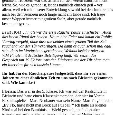
gehalten. Trotzdem war das damals für den Verein natürlich nicht
leicht. So, wie es gerade ist, ist das natürlich einfach geil – vor
allem, weil wir mit unserer Entwicklung sowohl bei den Junioren als
auch bei den Senioren noch lange nicht am Ende sind. Ich trage
unser Wappen immer mit großem Stolz, aber gerade natürlich
besonders gerne.
Es ist 19:41 Uhr, als wir die erste Raucherpause einschieben. Auch
das ist ein Ritual der beiden: Kaum eine Feier und kaum ein Public
Viewing vergeht, ohne dass die beiden einen großen Teil der Zeit
rauchend vor der Tür verbringen. Da kann es auch schon mal egal
sein, dass im Vereinshaus gerade eine Weihnachtsfeier oder ein
WM-Finale mit deutscher Beteiligung läuft. Wir setzen das
Gespräch um 19:52 fort. Aus den Dialogen vor der Tür hätte man
ein Interview für sich basteln können.
Ihr habt in der Raucherpause festgestellt, dass ihr vor vielen
Jahren zu einer ähnlichen Zeit zu uns nach Bielstein gekommen
seid. Wie kam das?
Florian:
Das war in der 5. Klasse. Ich war auf der Realschule in
Bielstein und hatte einen Klassenkameraden, der hier im Verein
Fußball spielte – Marc Neubauer war sein Name. Marc fragte mich:
„Ey Flo, haste nicht mal Bock auf Fußball?“ Ich hatte als kleines
Kind mal bei den Bambinis in Wiehl gespielt, mich dort aber
irgendwann auf die Steine gesetzt und zu meiner Mutter gesagt: