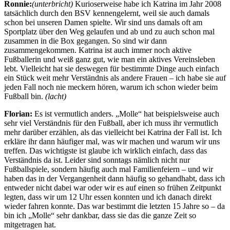
Ronnie:
(unterbricht)
Kurioserweise habe ich Katrina im Jahr 2008
tatsächlich durch den BSV kennengelernt, weil sie auch damals
schon bei unseren Damen spielte. Wir sind uns damals oft am
Sportplatz über den Weg gelaufen und ab und zu auch schon mal
zusammen in die Box gegangen. So sind wir dann
zusammengekommen. Katrina ist auch immer noch aktive
Fußballerin und weiß ganz gut, wie man ein aktives Vereinsleben
lebt. Vielleicht hat sie deswegen für bestimmte Dinge auch einfach
ein Stück weit mehr Verständnis als andere Frauen – ich habe sie auf
jeden Fall noch nie meckern hören, warum ich schon wieder beim
Fußball bin.
(lacht)
Florian:
Es ist vermutlich anders. „Molle“ hat beispielsweise auch
sehr viel Verständnis für den Fußball, aber ich muss ihr vermutlich
mehr darüber erzählen, als das vielleicht bei Katrina der Fall ist. Ich
erkläre ihr dann häufiger mal, was wir machen und warum wir uns
treffen. Das wichtigste ist glaube ich wirklich einfach, dass das
Verständnis da ist. Leider sind sonntags nämlich nicht nur
Fußballspiele, sondern häufig auch mal Familienfeiern – und wir
haben das in der Vergangenheit dann häufig so gehandhabt, dass ich
entweder nicht dabei war oder wir es auf einen so frühen Zeitpunkt
legten, dass wir um 12 Uhr essen konnten und ich danach direkt
wieder fahren konnte. Das war bestimmt die letzten 15 Jahre so – da
bin ich „Molle“ sehr dankbar, dass sie das die ganze Zeit so
mitgetragen hat.