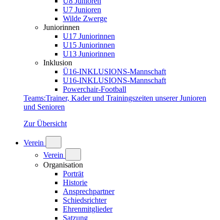
U8 Junioren
U7 Junioren
Wilde Zwerge
Juniorinnen
U17 Juniorinnen
U15 Juniorinnen
U13 Juniorinnen
Inklusion
Ü16-INKLUSIONS-Mannschaft
U16-INKLUSIONS-Mannschaft
Powerchair-Football
Teams
:
Trainer, Kader und Trainingszeiten unserer Junioren
und Senioren
Zur Übersicht
Verein
Verein
Organisation
Porträt
Historie
Ansprechpartner
Schiedsrichter
Ehrenmitglieder
Satzung