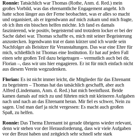
Ronnie:
Tatsächlich war Thomas (Rothe, Anm. d. Red.) mein
großes Vorbild, was das ehrenamtliche Engagement angeht. Ich
hatte schon länger aus der Ferne beobachtet, was er alles so macht
und organisiert, als er irgendwann auf mich zukam und mich fragte,
ob ich ihm ein bisschen helfen möchte. Ich fand es damals
faszinierend, wie positiv, begeisternd und trotzdem locker er bei der
Sache dabei war. Thomas schaffte es, mich mit seiner Begeisterung
anzustecken. Irgendwann trat er dann kürzer und ich wurde sein
Nachfolger als Beisitzer für Veranstaltungen. Das war eine Ehre für
mich, schließlich ist Thomas eine Institution. Er hat auf jeden Fall
einen sehr großen Teil dazu beigetragen – vermutlich auch bei dir,
Florian –, dass wir uns hier engagieren. Er ist für mich einfach nicht
aus diesem Verein wegzudenken.
Florian:
Es ist nicht immer leicht, die Mitglieder für das Ehrenamt
zu begeistern – Thomas hat das tatsächlich geschafft, aber auch
Alfred (Lindemann, Anm. d. Red.) hat mich beeinflusst. Beide
kamen damals auf mich zu und führten mich mit kleineren Aufgaben
nach und nach an das Ehrenamt heran. Mir fiel es schwer, Nein zu
sagen. Und man darf ja nicht vergessen: Es macht auch großen
Spaß, zu helfen.
Ronnie:
Das Thema Ehrenamt ist gerade übrigens wieder relevant,
denn wir stehen vor der Herausforderung, dass wir viele Aufgaben
vor der Brust haben und zeitgleich sehr schnell sehr stark