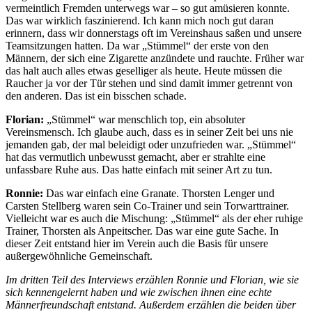
vermeintlich Fremden unterwegs war – so gut amüsieren konnte.
Das war wirklich faszinierend. Ich kann mich noch gut daran
erinnern, dass wir donnerstags oft im Vereinshaus saßen und unsere
Teamsitzungen hatten. Da war „Stümmel“ der erste von den
Männern, der sich eine Zigarette anzündete und rauchte. Früher war
das halt auch alles etwas geselliger als heute. Heute müssen die
Raucher ja vor der Tür stehen und sind damit immer getrennt von
den anderen. Das ist ein bisschen schade.
Florian:
„Stümmel“ war menschlich top, ein absoluter
Vereinsmensch. Ich glaube auch, dass es in seiner Zeit bei uns nie
jemanden gab, der mal beleidigt oder unzufrieden war. „Stümmel“
hat das vermutlich unbewusst gemacht, aber er strahlte eine
unfassbare Ruhe aus. Das hatte einfach mit seiner Art zu tun.
Ronnie:
Das war einfach eine Granate. Thorsten Lenger und
Carsten Stellberg waren sein Co-Trainer und sein Torwarttrainer.
Vielleicht war es auch die Mischung: „Stümmel“ als der eher ruhige
Trainer, Thorsten als Anpeitscher. Das war eine gute Sache. In
dieser Zeit entstand hier im Verein auch die Basis für unsere
außergewöhnliche Gemeinschaft.
Im dritten Teil des Interviews erzählen Ronnie und Florian, wie sie
sich kennengelernt haben und wie zwischen ihnen eine echte
Männerfreundschaft entstand. Außerdem erzählen die beiden über