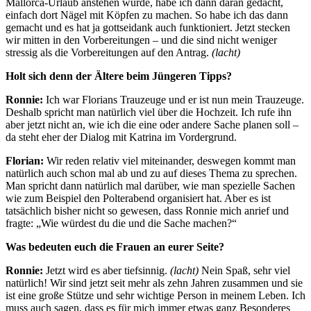
Mallorca-Urlaub anstehen würde, habe ich dann daran gedacht,
einfach dort Nägel mit Köpfen zu machen. So habe ich das dann
gemacht und es hat ja gottseidank auch funktioniert. Jetzt stecken
wir mitten in den Vorbereitungen – und die sind nicht weniger
stressig als die Vorbereitungen auf den Antrag.
(lacht)
Holt sich denn der Ältere beim Jüngeren Tipps?
Ronnie:
Ich war Florians Trauzeuge und er ist nun mein Trauzeuge.
Deshalb spricht man natürlich viel über die Hochzeit. Ich rufe ihn
aber jetzt nicht an, wie ich die eine oder andere Sache planen soll –
da steht eher der Dialog mit Katrina im Vordergrund.
Florian:
Wir reden relativ viel miteinander, deswegen kommt man
natürlich auch schon mal ab und zu auf dieses Thema zu sprechen.
Man spricht dann natürlich mal darüber, wie man spezielle Sachen
wie zum Beispiel den Polterabend organisiert hat. Aber es ist
tatsächlich bisher nicht so gewesen, dass Ronnie mich anrief und
fragte: „Wie würdest du die und die Sache machen?“
Was bedeuten euch die Frauen an eurer Seite?
Ronnie:
Jetzt wird es aber tiefsinnig.
(lacht)
Nein Spaß, sehr viel
natürlich! Wir sind jetzt seit mehr als zehn Jahren zusammen und sie
ist eine große Stütze und sehr wichtige Person in meinem Leben. Ich
muss auch sagen, dass es für mich immer etwas ganz Besonderes