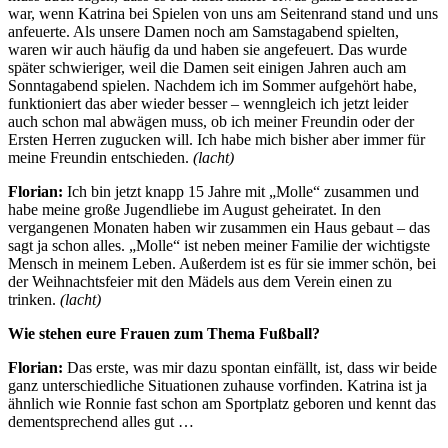
war, wenn Katrina bei Spielen von uns am Seitenrand stand und uns
anfeuerte. Als unsere Damen noch am Samstagabend spielten,
waren wir auch häufig da und haben sie angefeuert. Das wurde
später schwieriger, weil die Damen seit einigen Jahren auch am
Sonntagabend spielen. Nachdem ich im Sommer aufgehört habe,
funktioniert das aber wieder besser – wenngleich ich jetzt leider
auch schon mal abwägen muss, ob ich meiner Freundin oder der
Ersten Herren zugucken will. Ich habe mich bisher aber immer für
meine Freundin entschieden.
(lacht)
Florian:
Ich bin jetzt knapp 15 Jahre mit „Molle“ zusammen und
habe meine große Jugendliebe im August geheiratet. In den
vergangenen Monaten haben wir zusammen ein Haus gebaut – das
sagt ja schon alles. „Molle“ ist neben meiner Familie der wichtigste
Mensch in meinem Leben. Außerdem ist es für sie immer schön, bei
der Weihnachtsfeier mit den Mädels aus dem Verein einen zu
trinken.
(lacht)
Wie stehen eure Frauen zum Thema Fußball?
Florian:
Das erste, was mir dazu spontan einfällt, ist, dass wir beide
ganz unterschiedliche Situationen zuhause vorfinden. Katrina ist ja
ähnlich wie Ronnie fast schon am Sportplatz geboren und kennt das
dementsprechend alles gut …