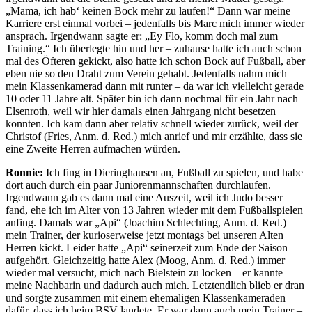
„Mama, ich hab‘ keinen Bock mehr zu laufen!“ Dann war meine
Karriere erst einmal vorbei – jedenfalls bis Marc mich immer wieder
ansprach. Irgendwann sagte er: „Ey Flo, komm doch mal zum
Training.“ Ich überlegte hin und her – zuhause hatte ich auch schon
mal des Öfteren gekickt, also hatte ich schon Bock auf Fußball, aber
eben nie so den Draht zum Verein gehabt. Jedenfalls nahm mich
mein Klassenkamerad dann mit runter – da war ich vielleicht gerade
10 oder 11 Jahre alt. Später bin ich dann nochmal für ein Jahr nach
Elsenroth, weil wir hier damals einen Jahrgang nicht besetzen
konnten. Ich kam dann aber relativ schnell wieder zurück, weil der
Christof (Fries, Anm. d. Red.) mich anrief und mir erzählte, dass sie
eine Zweite Herren aufmachen würden.
Ronnie:
Ich fing in Dieringhausen an, Fußball zu spielen, und habe
dort auch durch ein paar Juniorenmannschaften durchlaufen.
Irgendwann gab es dann mal eine Auszeit, weil ich Judo besser
fand, ehe ich im Alter von 13 Jahren wieder mit dem Fußballspielen
anfing. Damals war „Api“ (Joachim Schlechting, Anm. d. Red.)
mein Trainer, der kurioserweise jetzt montags bei unseren Alten
Herren kickt. Leider hatte „Api“ seinerzeit zum Ende der Saison
aufgehört. Gleichzeitig hatte Alex (Moog, Anm. d. Red.) immer
wieder mal versucht, mich nach Bielstein zu locken – er kannte
meine Nachbarin und dadurch auch mich. Letztendlich blieb er dran
und sorgte zusammen mit einem ehemaligen Klassenkameraden
dafür, dass ich beim BSV landete. Er war dann auch mein Trainer –