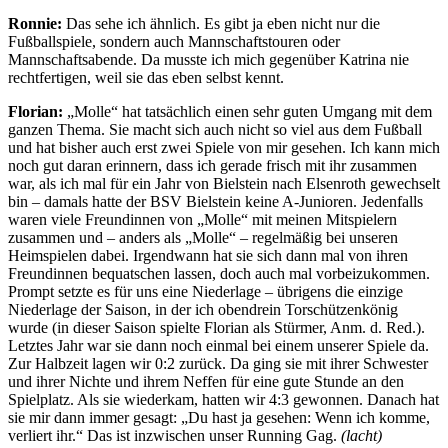
Ronnie:
Das sehe ich ähnlich. Es gibt ja eben nicht nur die
Fußballspiele, sondern auch Mannschaftstouren oder
Mannschaftsabende. Da musste ich mich gegenüber Katrina nie
rechtfertigen, weil sie das eben selbst kennt.
Florian:
„Molle“ hat tatsächlich einen sehr guten Umgang mit dem
ganzen Thema. Sie macht sich auch nicht so viel aus dem Fußball
und hat bisher auch erst zwei Spiele von mir gesehen. Ich kann mich
noch gut daran erinnern, dass ich gerade frisch mit ihr zusammen
war, als ich mal für ein Jahr von Bielstein nach Elsenroth gewechselt
bin – damals hatte der BSV Bielstein keine A-Junioren. Jedenfalls
waren viele Freundinnen von „Molle“ mit meinen Mitspielern
zusammen und – anders als „Molle“ – regelmäßig bei unseren
Heimspielen dabei. Irgendwann hat sie sich dann mal von ihren
Freundinnen bequatschen lassen, doch auch mal vorbeizukommen.
Prompt setzte es für uns eine Niederlage – übrigens die einzige
Niederlage der Saison, in der ich obendrein Torschützenkönig
wurde (in dieser Saison spielte Florian als Stürmer, Anm. d. Red.).
Letztes Jahr war sie dann noch einmal bei einem unserer Spiele da.
Zur Halbzeit lagen wir 0:2 zurück. Da ging sie mit ihrer Schwester
und ihrer Nichte und ihrem Neffen für eine gute Stunde an den
Spielplatz. Als sie wiederkam, hatten wir 4:3 gewonnen. Danach hat
sie mir dann immer gesagt: „Du hast ja gesehen: Wenn ich komme,
verliert ihr.“ Das ist inzwischen unser Running Gag.
(lacht)