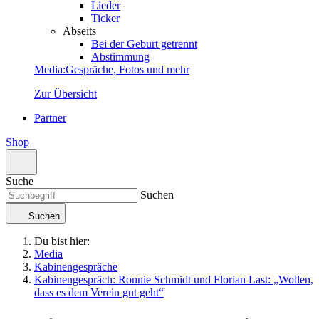
Lieder
Ticker
Abseits
Bei der Geburt getrennt
Abstimmung
Media
:
Gespräche, Fotos und mehr
Zur Übersicht
Partner
Shop
Suche
Suchen
Suchen
Du bist hier:
Media
Kabinengespräche
Kabinengespräch: Ronnie Schmidt und Florian Last: „Wollen,
dass es dem Verein gut geht“