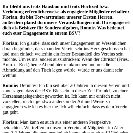
Ihr bleibt uns trotz Hausbau und trotz Hochzeit bzw.
Verlobung erfreulicherweise als engagierte Mitglieder erhalten:
Florian, du bist Torwarttrainer unserer Ersten Herren,
außerdem planst du unsere Veranstaltungen mit. Du engagierst
dich als Beisitzer für Sonderaufgaben, Ronnie. Was bedeutet
euch euer Engagement in eurem BSV?
Florian:
Ich glaube, dass sich unser Engagement im Wesentlichen
daran begründet, dass man den Verein sehr ins Herz geschlossen hat
und man einfach weiterhin ein fester Bestandteil des Vereins sein
möchte. Um es mal anders auszudrücken: Wenn der Christof (Fries,
Anm. d. Red.) heute Abend hier reinkommen und uns die
Abmeldung auf den Tisch legen würde, würde er uns damit sehr
wehtun.
Ronnie:
Definitiv! Ich bin seit über 20 Jahren in diesem Verein und
kann sagen, dass der BSV Bielstein in dieser Zeit für mich zu einer
Herzensangelegenheit geworden ist. Ich kann mir einfach nicht
vorstellen, mich irgendwo anders in der Art und Weise zu
engagieren wie ich es hier tue. Ich will einfach, dass es dem Verein
gut geht.
Florian:
Man kann es auch aus einer anderen Perspektive
betrachten. Wir treffen in unserem Verein auf Mitglieder im Alter
von 2-3 Jahren, die man persönlich kennt, aber auch auf Mitglieder,