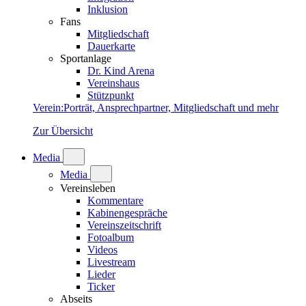
Inklusion
Fans
Mitgliedschaft
Dauerkarte
Sportanlage
Dr. Kind Arena
Vereinshaus
Stützpunkt
Verein
:
Porträt, Ansprechpartner, Mitgliedschaft und mehr
Zur Übersicht
Media
Media
Vereinsleben
Kommentare
Kabinengespräche
Vereinszeitschrift
Fotoalbum
Videos
Livestream
Lieder
Ticker
Abseits