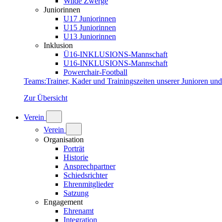
Wilde Zwerge
Juniorinnen
U17 Juniorinnen
U15 Juniorinnen
U13 Juniorinnen
Inklusion
Ü16-INKLUSIONS-Mannschaft
U16-INKLUSIONS-Mannschaft
Powerchair-Football
Teams
:
Trainer, Kader und Trainingszeiten unserer Junioren un
Zur Übersicht
Verein
Verein
Organisation
Porträt
Historie
Ansprechpartner
Schiedsrichter
Ehrenmitglieder
Satzung
Engagement
Ehrenamt
Integration