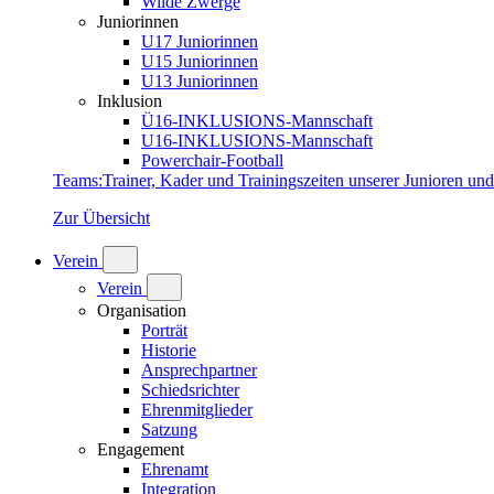
Wilde Zwerge
Juniorinnen
U17 Juniorinnen
U15 Juniorinnen
U13 Juniorinnen
Inklusion
Ü16-INKLUSIONS-Mannschaft
U16-INKLUSIONS-Mannschaft
Powerchair-Football
Teams
:
Trainer, Kader und Trainingszeiten unserer Junioren un
Zur Übersicht
Verein
Verein
Organisation
Porträt
Historie
Ansprechpartner
Schiedsrichter
Ehrenmitglieder
Satzung
Engagement
Ehrenamt
Integration