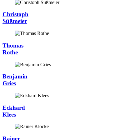
Christoph
Süßmeier
Thomas
Rothe
Benjamin
Gries
Eckhard
Klees
Rainer