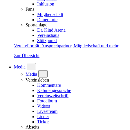
Inklusion
Fans
Mitgliedschaft
Dauerkarte
Sportanlage
Dr. Kind Arena
Vereinshaus
Stützpunkt
Verein
:
Porträt, Ansprechpartner, Mitgliedschaft und mehr
Zur Übersicht
Media
Media
Vereinsleben
Kommentare
Kabinengespräche
Vereinszeitschrift
Fotoalbum
Videos
Livestream
Lieder
Ticker
Abseits