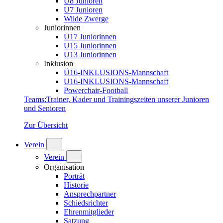
U8 Junioren
U7 Junioren
Wilde Zwerge
Juniorinnen
U17 Juniorinnen
U15 Juniorinnen
U13 Juniorinnen
Inklusion
Ü16-INKLUSIONS-Mannschaft
U16-INKLUSIONS-Mannschaft
Powerchair-Football
Teams
:
Trainer, Kader und Trainingszeiten unserer Junioren
und Senioren
Zur Übersicht
Verein
Verein
Organisation
Porträt
Historie
Ansprechpartner
Schiedsrichter
Ehrenmitglieder
Satzung