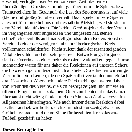
erwähnt, verfügte unser Verein zu keiner Zeit über einen
übermächtigen Großinvestor oder gar über horrende Spieler- bzw.
Trainergehälter. Im Gegenteil: die Last des Sponsorings ist auf viele
(kleine und große) Schultern verteilt. Dazu spielen unsere Spieler
allesamt für umme bei uns und deshalb in Bielstein, weil sie sich mit
dem Verein identifizieren. Die beiden Großprojekte, die der Verein
im vergangenen Jahr angestoßen und umgesetzt hat, stehen
schließlich ebenfalls auf finanziell grundsolidem Boden. So ist der
Verein als einer der wenigen Clubs im Oberbergischen Kreis
vollkommen schuldenfrei. Nicht zuletzt dank der rasant steigenden
Mitgliederzahlen und der sehr positiven Entwicklungs-Prognosen
sieht der Verein also einer mehr als rosigen Zukunft entgegen. Umso
spannender waren für uns daher die Reaktionen auf unseren Scherz,
die bisweilen ganz unterschiedlich ausfielen. So erhielten wir einige
Zuschriften von Leuten, die den Spaß sofort verstanden und einfach
drauf loslachten. Aber auch andere Rückmeldungen waren dabei:
von Freunden des Vereins, die sich besorgt zeigten und mit vielen
offenen Fragen auf uns zukamen. Oder von Leuten, die das Ganze
überhaupt nicht witzig fanden und den Sinn von Aprilscherzen im
Allgemeinen hinterfragten. Wie auch immer deine Reaktion dabei
letztlich ausfiel: wir hoffen, dich zumindest kurzzeitig etwas ins
Grübeln gebracht und deine Sinne für bezahlten Kreisklassen-
Fußball geschärft zu haben.
Diesen Beitrag teilen