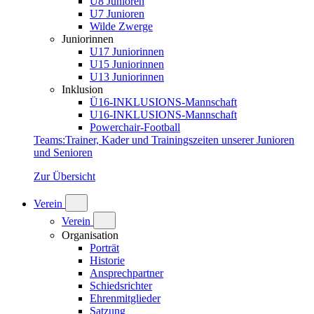
U8 Junioren
U7 Junioren
Wilde Zwerge
Juniorinnen
U17 Juniorinnen
U15 Juniorinnen
U13 Juniorinnen
Inklusion
Ü16-INKLUSIONS-Mannschaft
U16-INKLUSIONS-Mannschaft
Powerchair-Football
Teams
:
Trainer, Kader und Trainingszeiten unserer Junioren
und Senioren
Zur Übersicht
Verein
Verein
Organisation
Porträt
Historie
Ansprechpartner
Schiedsrichter
Ehrenmitglieder
Satzung