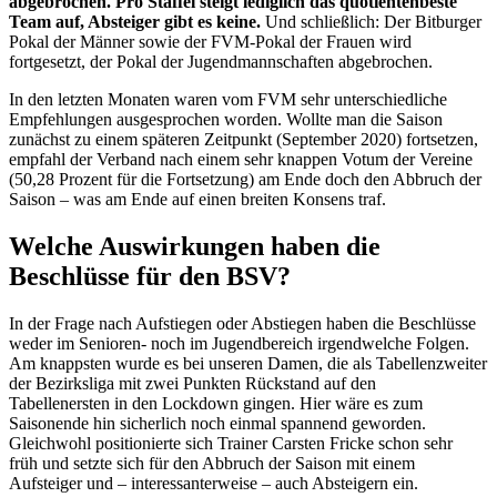
abgebrochen. Pro Staffel steigt lediglich das quotientenbeste
Team auf, Absteiger gibt es keine.
Und schließlich: Der Bitburger
Pokal der Männer sowie der FVM-Pokal der Frauen wird
fortgesetzt, der Pokal der Jugendmannschaften abgebrochen.
In den letzten Monaten waren vom FVM sehr unterschiedliche
Empfehlungen ausgesprochen worden. Wollte man die Saison
zunächst zu einem späteren Zeitpunkt (September 2020) fortsetzen,
empfahl der Verband nach einem sehr knappen Votum der Vereine
(50,28 Prozent für die Fortsetzung) am Ende doch den Abbruch der
Saison – was am Ende auf einen breiten Konsens traf.
Welche Auswirkungen haben die
Beschlüsse für den BSV?
In der Frage nach Aufstiegen oder Abstiegen haben die Beschlüsse
weder im Senioren- noch im Jugendbereich irgendwelche Folgen.
Am knappsten wurde es bei unseren Damen, die als Tabellenzweiter
der Bezirksliga mit zwei Punkten Rückstand auf den
Tabellenersten in den Lockdown gingen. Hier wäre es zum
Saisonende hin sicherlich noch einmal spannend geworden.
Gleichwohl positionierte sich Trainer Carsten Fricke schon sehr
früh und setzte sich für den Abbruch der Saison mit einem
Aufsteiger und – interessanterweise – auch Absteigern ein.