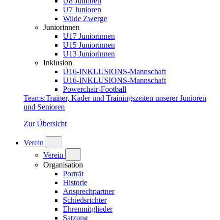
U8 Junioren
U7 Junioren
Wilde Zwerge
Juniorinnen
U17 Juniorinnen
U15 Juniorinnen
U13 Juniorinnen
Inklusion
Ü16-INKLUSIONS-Mannschaft
U16-INKLUSIONS-Mannschaft
Powerchair-Football
Teams
:
Trainer, Kader und Trainingszeiten unserer Junioren
und Senioren
Zur Übersicht
Verein
Verein
Organisation
Porträt
Historie
Ansprechpartner
Schiedsrichter
Ehrenmitglieder
Satzung