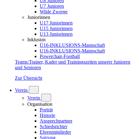
U8 Junioren
U7 Junioren
Wilde Zwerge
Juniorinnen
U17 Juniorinnen
U15 Juniorinnen
U13 Juniorinnen
Inklusion
Ü16-INKLUSIONS-Mannschaft
U16-INKLUSIONS-Mannschaft
Powerchair-Football
Teams
:
Trainer, Kader und Trainingszeiten unserer Junioren
und Senioren
Zur Übersicht
Verein
Verein
Organisation
Porträt
Historie
Ansprechpartner
Schiedsrichter
Ehrenmitglieder
Satzung