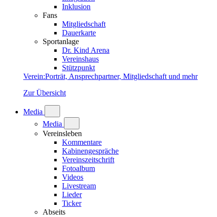
Inklusion
Fans
Mitgliedschaft
Dauerkarte
Sportanlage
Dr. Kind Arena
Vereinshaus
Stützpunkt
Verein
:
Porträt, Ansprechpartner, Mitgliedschaft und mehr
Zur Übersicht
Media
Media
Vereinsleben
Kommentare
Kabinengespräche
Vereinszeitschrift
Fotoalbum
Videos
Livestream
Lieder
Ticker
Abseits