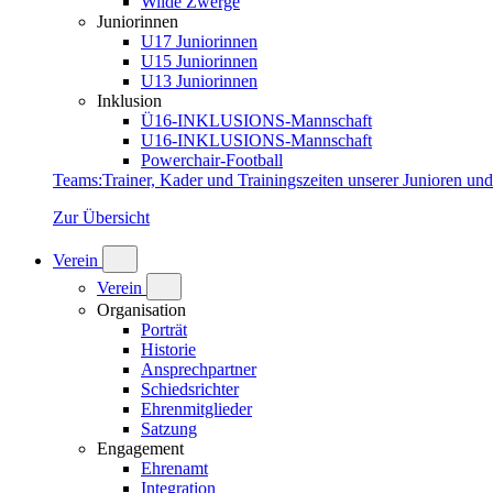
Wilde Zwerge
Juniorinnen
U17 Juniorinnen
U15 Juniorinnen
U13 Juniorinnen
Inklusion
Ü16-INKLUSIONS-Mannschaft
U16-INKLUSIONS-Mannschaft
Powerchair-Football
Teams
:
Trainer, Kader und Trainingszeiten unserer Junioren un
Zur Übersicht
Verein
Verein
Organisation
Porträt
Historie
Ansprechpartner
Schiedsrichter
Ehrenmitglieder
Satzung
Engagement
Ehrenamt
Integration