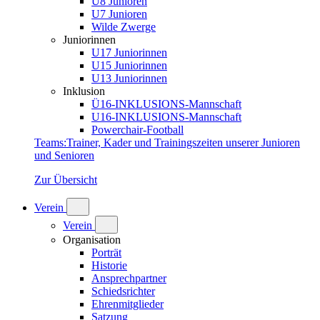
U8 Junioren
U7 Junioren
Wilde Zwerge
Juniorinnen
U17 Juniorinnen
U15 Juniorinnen
U13 Juniorinnen
Inklusion
Ü16-INKLUSIONS-Mannschaft
U16-INKLUSIONS-Mannschaft
Powerchair-Football
Teams
:
Trainer, Kader und Trainingszeiten unserer Junioren
und Senioren
Zur Übersicht
Verein
Verein
Organisation
Porträt
Historie
Ansprechpartner
Schiedsrichter
Ehrenmitglieder
Satzung