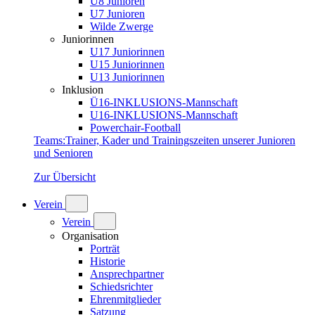
U8 Junioren
U7 Junioren
Wilde Zwerge
Juniorinnen
U17 Juniorinnen
U15 Juniorinnen
U13 Juniorinnen
Inklusion
Ü16-INKLUSIONS-Mannschaft
U16-INKLUSIONS-Mannschaft
Powerchair-Football
Teams
:
Trainer, Kader und Trainingszeiten unserer Junioren
und Senioren
Zur Übersicht
Verein
Verein
Organisation
Porträt
Historie
Ansprechpartner
Schiedsrichter
Ehrenmitglieder
Satzung