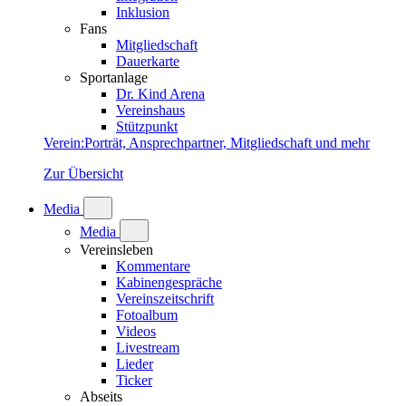
Inklusion
Fans
Mitgliedschaft
Dauerkarte
Sportanlage
Dr. Kind Arena
Vereinshaus
Stützpunkt
Verein
:
Porträt, Ansprechpartner, Mitgliedschaft und mehr
Zur Übersicht
Media
Media
Vereinsleben
Kommentare
Kabinengespräche
Vereinszeitschrift
Fotoalbum
Videos
Livestream
Lieder
Ticker
Abseits