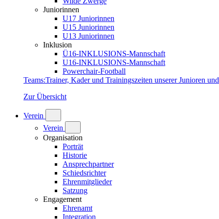
Wilde Zwerge
Juniorinnen
U17 Juniorinnen
U15 Juniorinnen
U13 Juniorinnen
Inklusion
Ü16-INKLUSIONS-Mannschaft
U16-INKLUSIONS-Mannschaft
Powerchair-Football
Teams
:
Trainer, Kader und Trainingszeiten unserer Junioren un
Zur Übersicht
Verein
Verein
Organisation
Porträt
Historie
Ansprechpartner
Schiedsrichter
Ehrenmitglieder
Satzung
Engagement
Ehrenamt
Integration