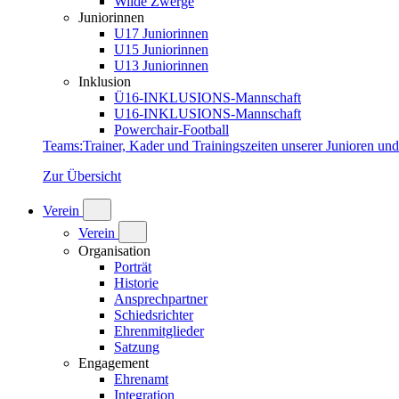
Wilde Zwerge
Juniorinnen
U17 Juniorinnen
U15 Juniorinnen
U13 Juniorinnen
Inklusion
Ü16-INKLUSIONS-Mannschaft
U16-INKLUSIONS-Mannschaft
Powerchair-Football
Teams
:
Trainer, Kader und Trainingszeiten unserer Junioren un
Zur Übersicht
Verein
Verein
Organisation
Porträt
Historie
Ansprechpartner
Schiedsrichter
Ehrenmitglieder
Satzung
Engagement
Ehrenamt
Integration