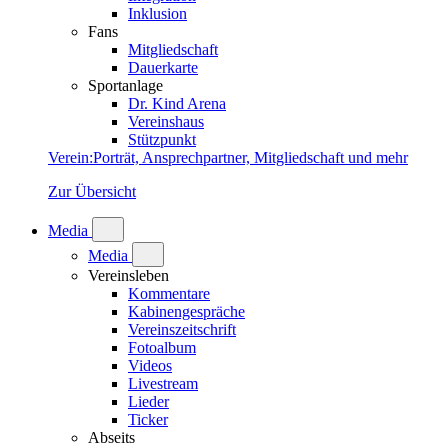
Inklusion
Fans
Mitgliedschaft
Dauerkarte
Sportanlage
Dr. Kind Arena
Vereinshaus
Stützpunkt
Verein
:
Porträt, Ansprechpartner, Mitgliedschaft und mehr
Zur Übersicht
Media
Media
Vereinsleben
Kommentare
Kabinengespräche
Vereinszeitschrift
Fotoalbum
Videos
Livestream
Lieder
Ticker
Abseits