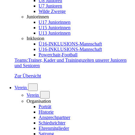
U8 Junioren
U7 Junioren
Wilde Zwerge
Juniorinnen
U17 Juniorinnen
U15 Juniorinnen
U13 Juniorinnen
Inklusion
Ü16-INKLUSIONS-Mannschaft
U16-INKLUSIONS-Mannschaft
Powerchair-Football
Teams
:
Trainer, Kader und Trainingszeiten unserer Junioren
und Senioren
Zur Übersicht
Verein
Verein
Organisation
Porträt
Historie
Ansprechpartner
Schiedsrichter
Ehrenmitglieder
Satzung