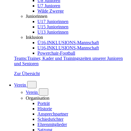
U8 Junioren
U7 Junioren
Wilde Zwerge
Juniorinnen
U17 Juniorinnen
U15 Juniorinnen
U13 Juniorinnen
Inklusion
Ü16-INKLUSIONS-Mannschaft
U16-INKLUSIONS-Mannschaft
Powerchair-Football
Teams
:
Trainer, Kader und Trainingszeiten unserer Junioren
und Senioren
Zur Übersicht
Verein
Verein
Organisation
Porträt
Historie
Ansprechpartner
Schiedsrichter
Ehrenmitglieder
Satzung