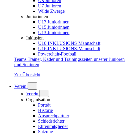
U8 Junioren
U7 Junioren
Wilde Zwerge
Juniorinnen
U17 Juniorinnen
U15 Juniorinnen
U13 Juniorinnen
Inklusion
Ü16-INKLUSIONS-Mannschaft
U16-INKLUSIONS-Mannschaft
Powerchair-Football
Teams
:
Trainer, Kader und Trainingszeiten unserer Junioren
und Senioren
Zur Übersicht
Verein
Verein
Organisation
Porträt
Historie
Ansprechpartner
Schiedsrichter
Ehrenmitglieder
Satzung