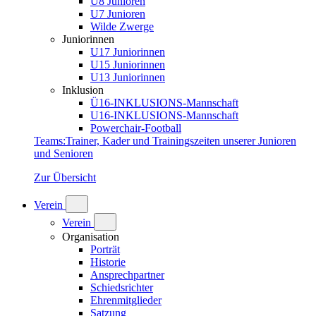
U8 Junioren
U7 Junioren
Wilde Zwerge
Juniorinnen
U17 Juniorinnen
U15 Juniorinnen
U13 Juniorinnen
Inklusion
Ü16-INKLUSIONS-Mannschaft
U16-INKLUSIONS-Mannschaft
Powerchair-Football
Teams
:
Trainer, Kader und Trainingszeiten unserer Junioren
und Senioren
Zur Übersicht
Verein
Verein
Organisation
Porträt
Historie
Ansprechpartner
Schiedsrichter
Ehrenmitglieder
Satzung