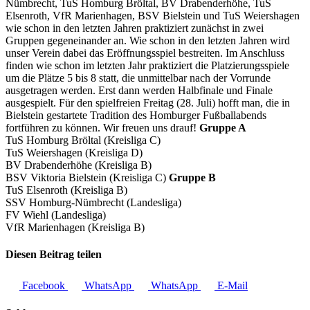
Nümbrecht, TuS Homburg Bröltal, BV Drabenderhöhe, TuS
Elsenroth, VfR Marienhagen, BSV Bielstein und TuS Weiershagen
wie schon in den letzten Jahren praktiziert zunächst in zwei
Gruppen gegeneinander an. Wie schon in den letzten Jahren wird
unser Verein dabei das Eröffnungsspiel bestreiten. Im Anschluss
finden wie schon im letzten Jahr praktiziert die Platzierungsspiele
um die Plätze 5 bis 8 statt, die unmittelbar nach der Vorrunde
ausgetragen werden. Erst dann werden Halbfinale und Finale
ausgespielt. Für den spielfreien Freitag (28. Juli) hofft man, die in
Bielstein gestartete Tradition des Homburger Fußballabends
fortführen zu können. Wir freuen uns drauf!
Gruppe A
TuS Homburg Bröltal (Kreisliga C)
TuS Weiershagen (Kreisliga D)
BV Drabenderhöhe (Kreisliga B)
BSV Viktoria Bielstein (Kreisliga C)
Gruppe B
TuS Elsenroth (Kreisliga B)
SSV Homburg-Nümbrecht (Landesliga)
FV Wiehl (Landesliga)
VfR Marienhagen (Kreisliga B)
Diesen Beitrag teilen
Facebook
WhatsApp
WhatsApp
E-Mail