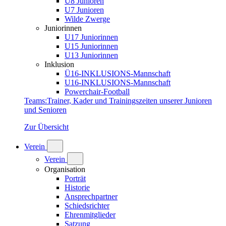
U8 Junioren
U7 Junioren
Wilde Zwerge
Juniorinnen
U17 Juniorinnen
U15 Juniorinnen
U13 Juniorinnen
Inklusion
Ü16-INKLUSIONS-Mannschaft
U16-INKLUSIONS-Mannschaft
Powerchair-Football
Teams
:
Trainer, Kader und Trainingszeiten unserer Junioren
und Senioren
Zur Übersicht
Verein
Verein
Organisation
Porträt
Historie
Ansprechpartner
Schiedsrichter
Ehrenmitglieder
Satzung