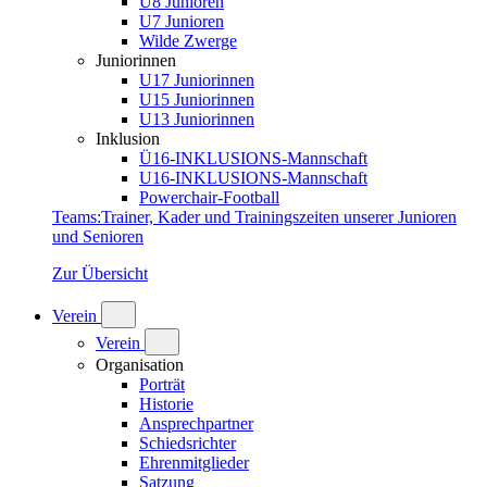
U8 Junioren
U7 Junioren
Wilde Zwerge
Juniorinnen
U17 Juniorinnen
U15 Juniorinnen
U13 Juniorinnen
Inklusion
Ü16-INKLUSIONS-Mannschaft
U16-INKLUSIONS-Mannschaft
Powerchair-Football
Teams
:
Trainer, Kader und Trainingszeiten unserer Junioren
und Senioren
Zur Übersicht
Verein
Verein
Organisation
Porträt
Historie
Ansprechpartner
Schiedsrichter
Ehrenmitglieder
Satzung