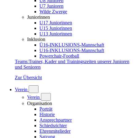
U8 Junioren
U7 Junioren
Wilde Zwerge
Juniorinnen
U17 Juniorinnen
U15 Juniorinnen
U13 Juniorinnen
Inklusion
Ü16-INKLUSIONS-Mannschaft
U16-INKLUSIONS-Mannschaft
Powerchair-Football
Teams
:
Trainer, Kader und Trainingszeiten unserer Junioren
und Senioren
Zur Übersicht
Verein
Verein
Organisation
Porträt
Historie
Ansprechpartner
Schiedsrichter
Ehrenmitglieder
Satzung