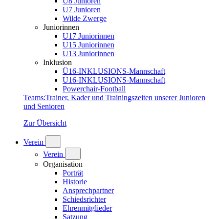
U8 Junioren
U7 Junioren
Wilde Zwerge
Juniorinnen
U17 Juniorinnen
U15 Juniorinnen
U13 Juniorinnen
Inklusion
Ü16-INKLUSIONS-Mannschaft
U16-INKLUSIONS-Mannschaft
Powerchair-Football
Teams
:
Trainer, Kader und Trainingszeiten unserer Junioren
und Senioren
Zur Übersicht
Verein
Verein
Organisation
Porträt
Historie
Ansprechpartner
Schiedsrichter
Ehrenmitglieder
Satzung