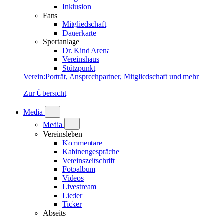
Inklusion
Fans
Mitgliedschaft
Dauerkarte
Sportanlage
Dr. Kind Arena
Vereinshaus
Stützpunkt
Verein
:
Porträt, Ansprechpartner, Mitgliedschaft und mehr
Zur Übersicht
Media
Media
Vereinsleben
Kommentare
Kabinengespräche
Vereinszeitschrift
Fotoalbum
Videos
Livestream
Lieder
Ticker
Abseits