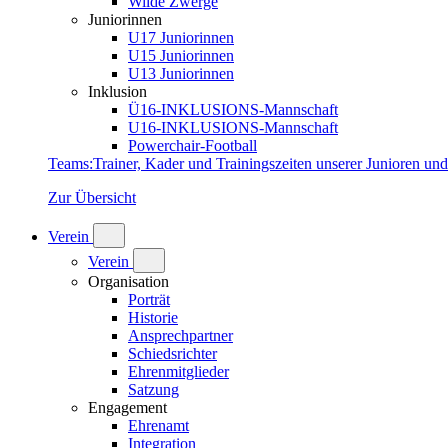
Wilde Zwerge
Juniorinnen
U17 Juniorinnen
U15 Juniorinnen
U13 Juniorinnen
Inklusion
Ü16-INKLUSIONS-Mannschaft
U16-INKLUSIONS-Mannschaft
Powerchair-Football
Teams
:
Trainer, Kader und Trainingszeiten unserer Junioren un
Zur Übersicht
Verein
Verein
Organisation
Porträt
Historie
Ansprechpartner
Schiedsrichter
Ehrenmitglieder
Satzung
Engagement
Ehrenamt
Integration