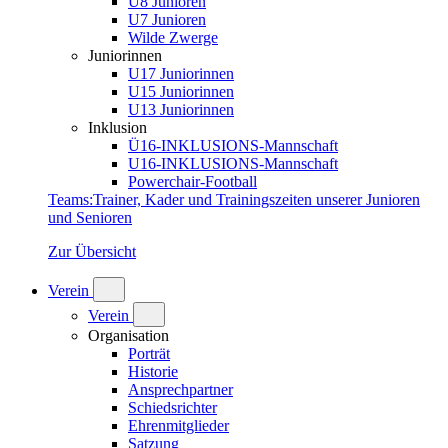
U8 Junioren
U7 Junioren
Wilde Zwerge
Juniorinnen
U17 Juniorinnen
U15 Juniorinnen
U13 Juniorinnen
Inklusion
Ü16-INKLUSIONS-Mannschaft
U16-INKLUSIONS-Mannschaft
Powerchair-Football
Teams
:
Trainer, Kader und Trainingszeiten unserer Junioren
und Senioren
Zur Übersicht
Verein
Verein
Organisation
Porträt
Historie
Ansprechpartner
Schiedsrichter
Ehrenmitglieder
Satzung