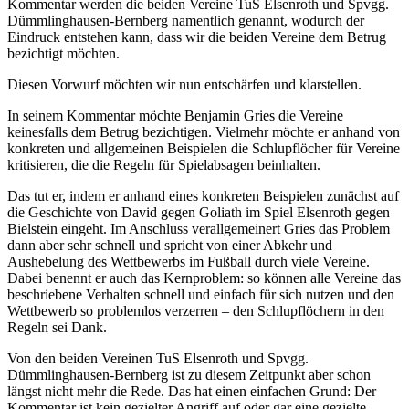
Kommentar werden die beiden Vereine TuS Elsenroth und Spvgg.
Dümmlinghausen-Bernberg namentlich genannt, wodurch der
Eindruck entstehen kann, dass wir die beiden Vereine dem Betrug
bezichtigt möchten.
Diesen Vorwurf möchten wir nun entschärfen und klarstellen.
In seinem Kommentar möchte Benjamin Gries die Vereine
keinesfalls dem Betrug bezichtigen. Vielmehr möchte er anhand von
konkreten und allgemeinen Beispielen die Schlupflöcher für Vereine
kritisieren, die die Regeln für Spielabsagen beinhalten.
Das tut er, indem er anhand eines konkreten Beispielen zunächst auf
die Geschichte von David gegen Goliath im Spiel Elsenroth gegen
Bielstein eingeht. Im Anschluss verallgemeinert Gries das Problem
dann aber sehr schnell und spricht von einer Abkehr und
Aushebelung des Wettbewerbs im Fußball durch viele Vereine.
Dabei benennt er auch das Kernproblem: so können alle Vereine das
beschriebene Verhalten schnell und einfach für sich nutzen und den
Wettbewerb so problemlos verzerren – den Schlupflöchern in den
Regeln sei Dank.
Von den beiden Vereinen TuS Elsenroth und Spvgg.
Dümmlinghausen-Bernberg ist zu diesem Zeitpunkt aber schon
längst nicht mehr die Rede. Das hat einen einfachen Grund: Der
Kommentar ist kein gezielter Angriff auf oder gar eine gezielte