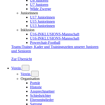
U8 Junioren
U7 Junioren
Wilde Zwerge
Juniorinnen
U17 Juniorinnen
U15 Juniorinnen
U13 Juniorinnen
Inklusion
Ü16-INKLUSIONS-Mannschaft
U16-INKLUSIONS-Mannschaft
Powerchair-Football
Teams
:
Trainer, Kader und Trainingszeiten unserer Junioren
und Senioren
Zur Übersicht
Verein
Verein
Organisation
Porträt
Historie
Ansprechpartner
Schiedsrichter
Ehrenmitglieder
Satzung