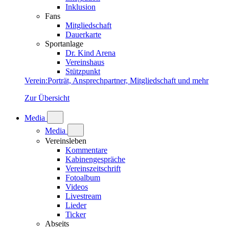
Inklusion
Fans
Mitgliedschaft
Dauerkarte
Sportanlage
Dr. Kind Arena
Vereinshaus
Stützpunkt
Verein
:
Porträt, Ansprechpartner, Mitgliedschaft und mehr
Zur Übersicht
Media
Media
Vereinsleben
Kommentare
Kabinengespräche
Vereinszeitschrift
Fotoalbum
Videos
Livestream
Lieder
Ticker
Abseits