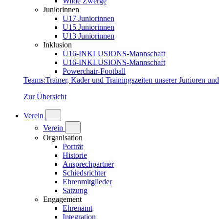
Wilde Zwerge
Juniorinnen
U17 Juniorinnen
U15 Juniorinnen
U13 Juniorinnen
Inklusion
Ü16-INKLUSIONS-Mannschaft
U16-INKLUSIONS-Mannschaft
Powerchair-Football
Teams
:
Trainer, Kader und Trainingszeiten unserer Junioren un
Zur Übersicht
Verein
Verein
Organisation
Porträt
Historie
Ansprechpartner
Schiedsrichter
Ehrenmitglieder
Satzung
Engagement
Ehrenamt
Integration