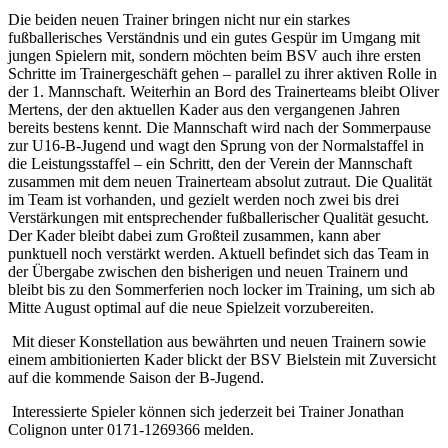
Die beiden neuen Trainer bringen nicht nur ein starkes
fußballerisches Verständnis und ein gutes Gespür im Umgang mit
jungen Spielern mit, sondern möchten beim BSV auch ihre ersten
Schritte im Trainergeschäft gehen – parallel zu ihrer aktiven Rolle in
der 1. Mannschaft. Weiterhin an Bord des Trainerteams bleibt Oliver
Mertens, der den aktuellen Kader aus den vergangenen Jahren
bereits bestens kennt. Die Mannschaft wird nach der Sommerpause
zur U16-B-Jugend und wagt den Sprung von der Normalstaffel in
die Leistungsstaffel – ein Schritt, den der Verein der Mannschaft
zusammen mit dem neuen Trainerteam absolut zutraut. Die Qualität
im Team ist vorhanden, und gezielt werden noch zwei bis drei
Verstärkungen mit entsprechender fußballerischer Qualität gesucht.
Der Kader bleibt dabei zum Großteil zusammen, kann aber
punktuell noch verstärkt werden. Aktuell befindet sich das Team in
der Übergabe zwischen den bisherigen und neuen Trainern und
bleibt bis zu den Sommerferien noch locker im Training, um sich ab
Mitte August optimal auf die neue Spielzeit vorzubereiten.
Mit dieser Konstellation aus bewährten und neuen Trainern sowie
einem ambitionierten Kader blickt der BSV Bielstein mit Zuversicht
auf die kommende Saison der B-Jugend.
Interessierte Spieler können sich jederzeit bei Trainer Jonathan
Colignon unter 0171-1269366 melden.