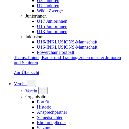
U8 Junioren
U7 Junioren
Wilde Zwerge
Juniorinnen
U17 Juniorinnen
U15 Juniorinnen
U13 Juniorinnen
Inklusion
Ü16-INKLUSIONS-Mannschaft
U16-INKLUSIONS-Mannschaft
Powerchair-Football
Teams
:
Trainer, Kader und Trainingszeiten unserer Junioren
und Senioren
Zur Übersicht
Verein
Verein
Organisation
Porträt
Historie
Ansprechpartner
Schiedsrichter
Ehrenmitglieder
Satzung