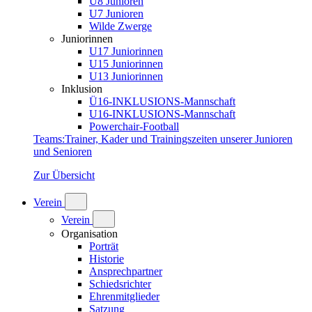
U8 Junioren
U7 Junioren
Wilde Zwerge
Juniorinnen
U17 Juniorinnen
U15 Juniorinnen
U13 Juniorinnen
Inklusion
Ü16-INKLUSIONS-Mannschaft
U16-INKLUSIONS-Mannschaft
Powerchair-Football
Teams
:
Trainer, Kader und Trainingszeiten unserer Junioren
und Senioren
Zur Übersicht
Verein
Verein
Organisation
Porträt
Historie
Ansprechpartner
Schiedsrichter
Ehrenmitglieder
Satzung