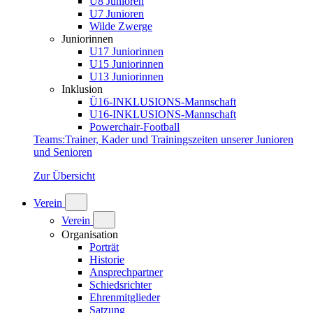
U8 Junioren
U7 Junioren
Wilde Zwerge
Juniorinnen
U17 Juniorinnen
U15 Juniorinnen
U13 Juniorinnen
Inklusion
Ü16-INKLUSIONS-Mannschaft
U16-INKLUSIONS-Mannschaft
Powerchair-Football
Teams
:
Trainer, Kader und Trainingszeiten unserer Junioren
und Senioren
Zur Übersicht
Verein
Verein
Organisation
Porträt
Historie
Ansprechpartner
Schiedsrichter
Ehrenmitglieder
Satzung