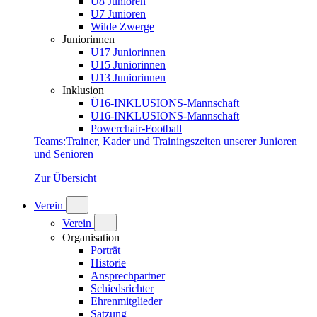
U8 Junioren
U7 Junioren
Wilde Zwerge
Juniorinnen
U17 Juniorinnen
U15 Juniorinnen
U13 Juniorinnen
Inklusion
Ü16-INKLUSIONS-Mannschaft
U16-INKLUSIONS-Mannschaft
Powerchair-Football
Teams
:
Trainer, Kader und Trainingszeiten unserer Junioren
und Senioren
Zur Übersicht
Verein
Verein
Organisation
Porträt
Historie
Ansprechpartner
Schiedsrichter
Ehrenmitglieder
Satzung