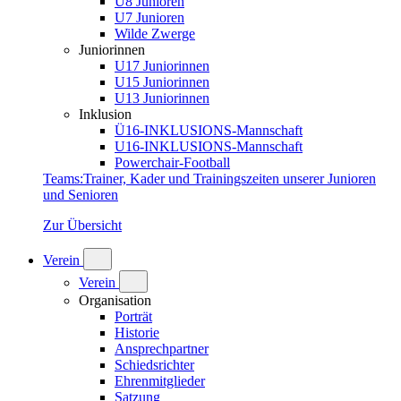
U8 Junioren
U7 Junioren
Wilde Zwerge
Juniorinnen
U17 Juniorinnen
U15 Juniorinnen
U13 Juniorinnen
Inklusion
Ü16-INKLUSIONS-Mannschaft
U16-INKLUSIONS-Mannschaft
Powerchair-Football
Teams
:
Trainer, Kader und Trainingszeiten unserer Junioren
und Senioren
Zur Übersicht
Verein
Verein
Organisation
Porträt
Historie
Ansprechpartner
Schiedsrichter
Ehrenmitglieder
Satzung