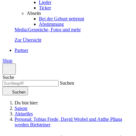
Lieder
Ticker
Abseits
Bei der Geburt getrennt
Abstimmung
Media
:
Gespräche, Fotos und mehr
Zur Übersicht
Partner
Shop
Suche
Suchen
Suchen
Du bist hier:
Saison
Aktuelles
Personal: Tobias Frede, David Wrobel und Atdhe Pllana
werden Bielsteiner