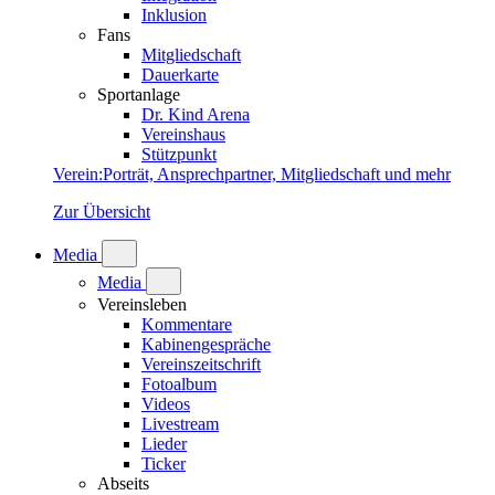
Inklusion
Fans
Mitgliedschaft
Dauerkarte
Sportanlage
Dr. Kind Arena
Vereinshaus
Stützpunkt
Verein
:
Porträt, Ansprechpartner, Mitgliedschaft und mehr
Zur Übersicht
Media
Media
Vereinsleben
Kommentare
Kabinengespräche
Vereinszeitschrift
Fotoalbum
Videos
Livestream
Lieder
Ticker
Abseits