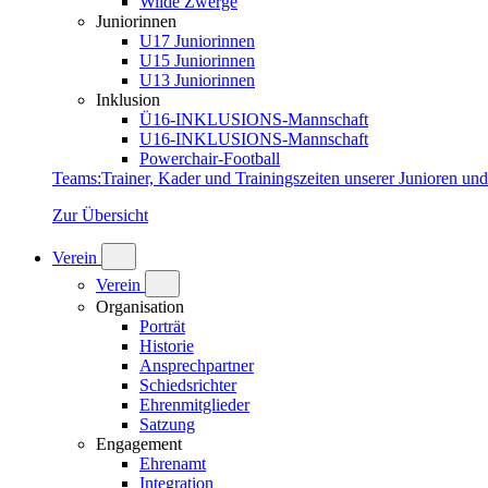
Wilde Zwerge
Juniorinnen
U17 Juniorinnen
U15 Juniorinnen
U13 Juniorinnen
Inklusion
Ü16-INKLUSIONS-Mannschaft
U16-INKLUSIONS-Mannschaft
Powerchair-Football
Teams
:
Trainer, Kader und Trainingszeiten unserer Junioren un
Zur Übersicht
Verein
Verein
Organisation
Porträt
Historie
Ansprechpartner
Schiedsrichter
Ehrenmitglieder
Satzung
Engagement
Ehrenamt
Integration