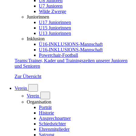
U8 Junioren
U7 Junioren
Wilde Zwerge
Juniorinnen
U17 Juniorinnen
U15 Juniorinnen
U13 Juniorinnen
Inklusion
Ü16-INKLUSIONS-Mannschaft
U16-INKLUSIONS-Mannschaft
Powerchair-Football
Teams
:
Trainer, Kader und Trainingszeiten unserer Junioren
und Senioren
Zur Übersicht
Verein
Verein
Organisation
Porträt
Historie
Ansprechpartner
Schiedsrichter
Ehrenmitglieder
Satzung