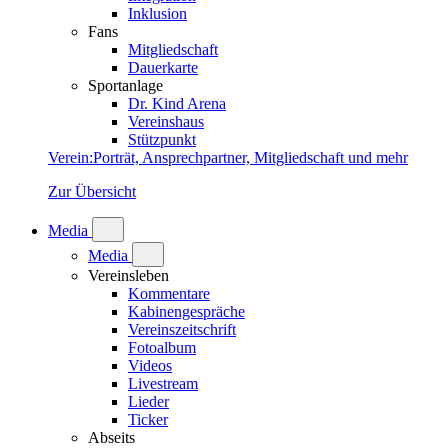
Inklusion
Fans
Mitgliedschaft
Dauerkarte
Sportanlage
Dr. Kind Arena
Vereinshaus
Stützpunkt
Verein
:
Porträt, Ansprechpartner, Mitgliedschaft und mehr
Zur Übersicht
Media
Media
Vereinsleben
Kommentare
Kabinengespräche
Vereinszeitschrift
Fotoalbum
Videos
Livestream
Lieder
Ticker
Abseits