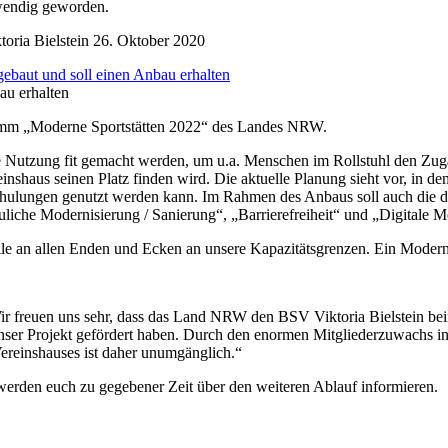
wendig geworden.
oria Bielstein
26. Oktober 2020
au erhalten
ramm „Moderne Sportstätten 2022“ des Landes NRW.
reie Nutzung fit gemacht werden, um u.a. Menschen im Rollstuhl den Z
inshaus seinen Platz finden wird. Die aktuelle Planung sieht vor, in 
hulungen genutzt werden kann. Im Rahmen des Anbaus soll auch die digi
iche Modernisierung / Sanierung“, „Barrierefreiheit“ und „Digitale M
 an allen Enden und Ecken an unsere Kapazitätsgrenzen. Ein Moderni
„Wir freuen uns sehr, dass das Land NRW den BSV Viktoria Bielstein be
 unser Projekt gefördert haben. Durch den enormen Mitgliederzuwachs i
ereinshauses ist daher unumgänglich.“
werden euch zu gegebener Zeit über den weiteren Ablauf informieren.