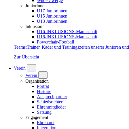
Wilde Zwerge
Juniorinnen
U17 Juniorinnen
U15 Juniorinnen
U13 Juniorinnen
Inklusion
Ü16-INKLUSIONS-Mannschaft
U16-INKLUSIONS-Mannschaft
Powerchair-Football
Teams
:
Trainer, Kader und Trainingszeiten unserer Junioren un
Zur Übersicht
Verein
Verein
Organisation
Porträt
Historie
Ansprechpartner
Schiedsrichter
Ehrenmitglieder
Satzung
Engagement
Ehrenamt
Integration