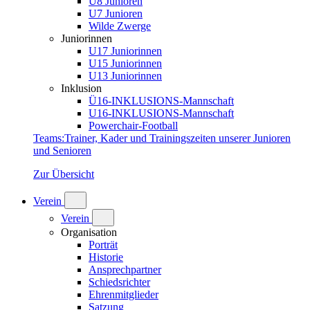
U8 Junioren
U7 Junioren
Wilde Zwerge
Juniorinnen
U17 Juniorinnen
U15 Juniorinnen
U13 Juniorinnen
Inklusion
Ü16-INKLUSIONS-Mannschaft
U16-INKLUSIONS-Mannschaft
Powerchair-Football
Teams
:
Trainer, Kader und Trainingszeiten unserer Junioren
und Senioren
Zur Übersicht
Verein
Verein
Organisation
Porträt
Historie
Ansprechpartner
Schiedsrichter
Ehrenmitglieder
Satzung