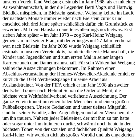
unserem Verein fand Weigang erstmals im Jahr 1968, als er mit einer
Auswahlmannschaft, in der die Legenden Berti Vogts und Hartwig
Bleidick mitspielten, in Bielstein gastierte. Weigang kehrte im Laufe
der nächsten Monate immer wieder nach Bielstein zurück und
entschied sich drei Jahre später schließlich dafür, ein Grundstück zu
erwerben. Mit dem Hausbau dauerte es allerdings noch etwas. Erst
sieben Jahre später – im Jahr 1978 – zog Karl-Heinz Weigang
gemeinsam mit seiner Frau, mit der er insgesamt 57 Jahre verheirat
war, nach Bielstein. Im Jahr 2009 wurde Weigang schließlich
erstmals in unserem Verein aktiv, trainierte die erste Mannschaft, die
Kinder und Jugendlichen und zum ersten Mal in seiner langen
Karriere auch eine Damenmannschaft. Für sein Wirken hat Weigang
zahlreiche Auszeichnungen bekommen. Im Rahmen einer
Abschlussveranstaltung der Hennes-Weisweiler-Akademie erhielt er
kürzlich die DFB-Verdienstspange für seine Arbeit als
Auslandstrainer. Von der FIFA erhielt er im Jahr 1998 als zweiter
deutscher Trainer nach Helmut Schön die Order of Merit, die
höchste vom Weltfußballverband verliehene Auszeichnung. Der
ganze Verein trauert um einen tollen Menschen und einen großen
Fußballexperten. Unsere Gedanken und unser tiefstes Mitgefühl
sind bei seiner Familie, allen Angehörigen und allen Menschen, die
um ihn trauern. Nahezu jeder Bielsteiner, der mit ihm zu tun hatte
oder sogar unter ihm trainieren durfte, schwärmt noch heute in den
höchsten Tönen von der sozialen und fachlichen Qualität Weigangs.
Karl-Heinz, wir werden dich als großes Vorbild und als engagierten