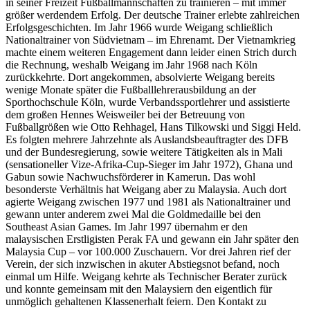
in seiner Freizeit Fußballmannschaften zu trainieren – mit immer
größer werdendem Erfolg. Der deutsche Trainer erlebte zahlreichen
Erfolgsgeschichten. Im Jahr 1966 wurde Weigang schließlich
Nationaltrainer von Südvietnam – im Ehrenamt. Der Vietnamkrieg
machte einem weiteren Engagement dann leider einen Strich durch
die Rechnung, weshalb Weigang im Jahr 1968 nach Köln
zurückkehrte. Dort angekommen, absolvierte Weigang bereits
wenige Monate später die Fußballlehrerausbildung an der
Sporthochschule Köln, wurde Verbandssportlehrer und assistierte
dem großen Hennes Weisweiler bei der Betreuung von
Fußballgrößen wie Otto Rehhagel, Hans Tilkowski und Siggi Held.
Es folgten mehrere Jahrzehnte als Auslandsbeauftragter des DFB
und der Bundesregierung, sowie weitere Tätigkeiten als in Mali
(sensationeller Vize-Afrika-Cup-Sieger im Jahr 1972), Ghana und
Gabun sowie Nachwuchsförderer in Kamerun. Das wohl
besonderste Verhältnis hat Weigang aber zu Malaysia. Auch dort
agierte Weigang zwischen 1977 und 1981 als Nationaltrainer und
gewann unter anderem zwei Mal die Goldmedaille bei den
Southeast Asian Games. Im Jahr 1997 übernahm er den
malaysischen Erstligisten Perak FA und gewann ein Jahr später den
Malaysia Cup – vor 100.000 Zuschauern. Vor drei Jahren rief der
Verein, der sich inzwischen in akuter Abstiegsnot befand, noch
einmal um Hilfe. Weigang kehrte als Technischer Berater zurück
und konnte gemeinsam mit den Malaysiern den eigentlich für
unmöglich gehaltenen Klassenerhalt feiern. Den Kontakt zu