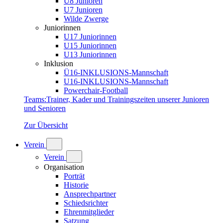
U8 Junioren
U7 Junioren
Wilde Zwerge
Juniorinnen
U17 Juniorinnen
U15 Juniorinnen
U13 Juniorinnen
Inklusion
Ü16-INKLUSIONS-Mannschaft
U16-INKLUSIONS-Mannschaft
Powerchair-Football
Teams
:
Trainer, Kader und Trainingszeiten unserer Junioren
und Senioren
Zur Übersicht
Verein
Verein
Organisation
Porträt
Historie
Ansprechpartner
Schiedsrichter
Ehrenmitglieder
Satzung